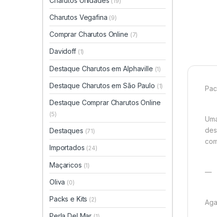
Charutos Unidades
(19)
Charutos Vegafina
(9)
Comprar Charutos Online
(7)
Davidoff
(1)
Destaque Charutos em Alphaville
(1)
Destaque Charutos em São Paulo
(1)
Pac
Destaque Comprar Charutos Online
(5)
Uma
des
Destaques
(71)
com
Importados
(24)
Maçaricos
(1)
—
Oliva
(0)
Packs e Kits
(2)
Aga
Perla Del Mar
(1)