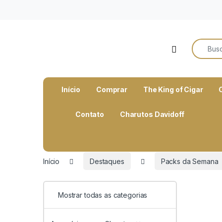
o
conteúdo
Search f
Open
Início
Comprar
The King of Cigar
Contato
Charutos Davidoff
Início
Destaques
Packs da Semana
Mostrar todas as categorias