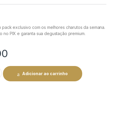
m pack exclusivo com os melhores charutos da semana.
o no PIX e garanta sua degustação premium.
00
Pack Exclusivo | Rei do Charuto quantity
Adicionar ao carrinho