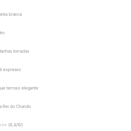
enta branca
ro
tanhas torradas
é expresso
ue terroso elegante
a Rei do Charuto
⭐⭐ (9,4/10)