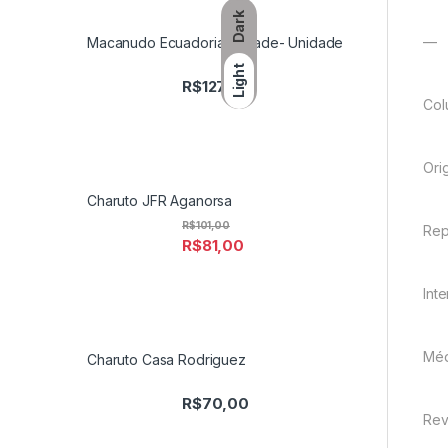
Dark
—
Macanudo Ecuadorian Shade- Unidade
Light
R$
127,50
Col
Ori
Charuto JFR Aganorsa
R$
101,00
Rep
R$
81,00
Int
Méd
Charuto Casa Rodriguez
R$
70,00
Rev