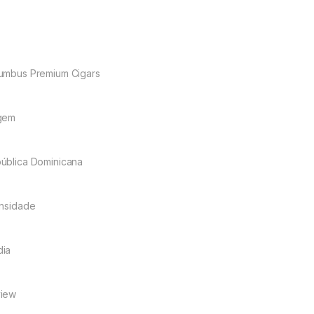
umbus Premium Cigars
gem
ública Dominicana
ensidade
ia
iew