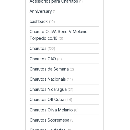
Acessórios para Charutos
(1)
Anniversary
(1)
cashback
(10)
Charuto OLIVA Serie V Melanio
Torpedo cx/10
(0)
Charutos
(122)
Charutos CAO
(6)
Charutos da Semana
(2)
Charutos Nacionais
(14)
Charutos Nicaragua
(21)
Charutos Off Cuba
(44)
Charutos Oliva Melanio
(0)
Charutos Sobremesa
(5)