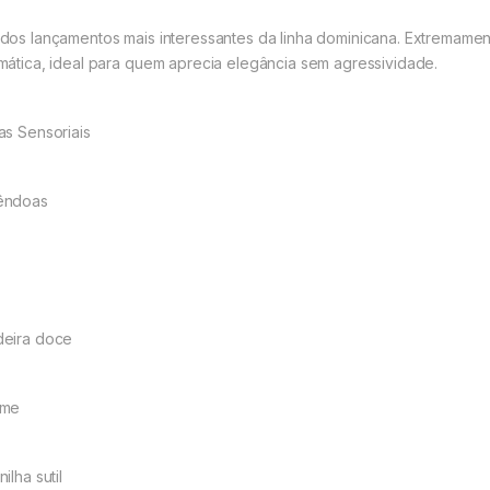
dos lançamentos mais interessantes da linha dominicana. Extremame
mática, ideal para quem aprecia elegância sem agressividade.
as Sensoriais
êndoas
eira doce
eme
ilha sutil