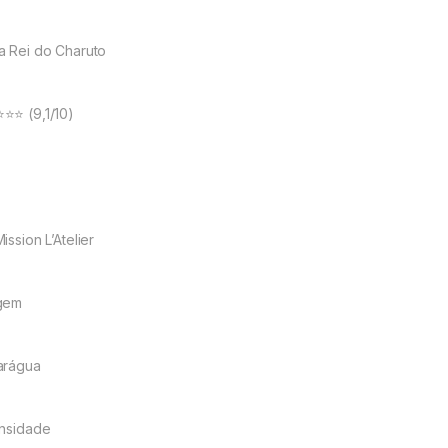
a Rei do Charuto
⭐⭐ (9,1/10)
ission L’Atelier
gem
arágua
ensidade