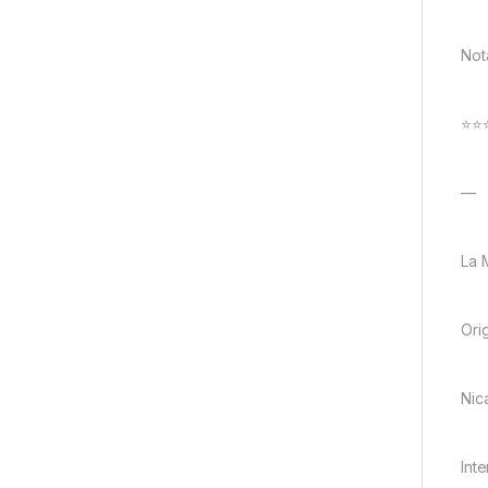
Not
⭐⭐⭐
—
La M
Ori
Nic
Int