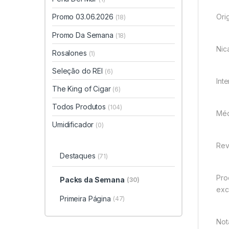
Promo 03.06.2026
Ori
(18)
Promo Da Semana
(18)
Nic
Rosalones
(1)
Seleção do REI
(6)
Int
The King of Cigar
(6)
Todos Produtos
(104)
Méd
Umidificador
(0)
Rev
Destaques
(71)
Pro
Packs da Semana
(30)
exc
Primeira Página
(47)
Not