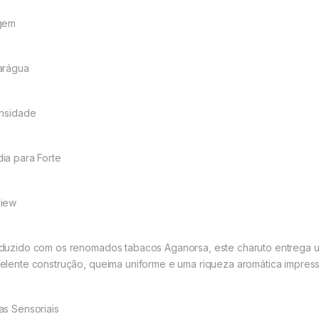
gem
arágua
ensidade
ia para Forte
iew
duzido com os renomados tabacos Aganorsa, este charuto entrega um
elente construção, queima uniforme e uma riqueza aromática impress
as Sensoriais