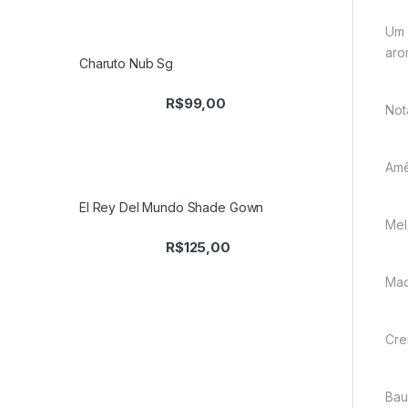
Um 
aro
Charuto Nub Sg
R$
99,00
Not
Am
El Rey Del Mundo Shade Gown
Mel
R$
125,00
Mad
Cr
Baun