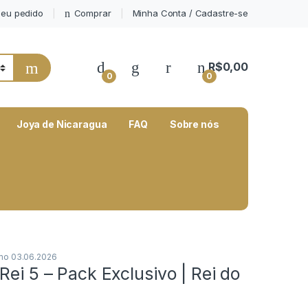
eu pedido
Comprar
Minha Conta / Cadastre-se
My Account
R$
0,00
0
0
Joya de Nicaragua
FAQ
Sobre nós
mo 03.06.2026
Rei 5 – Pack Exclusivo | Rei do