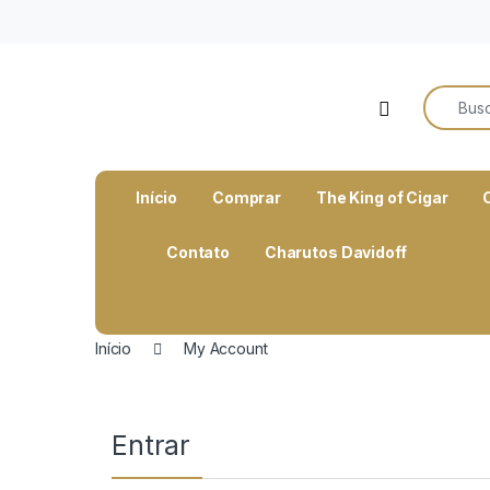
o
conteúdo
Search f
Open
Início
Comprar
The King of Cigar
Contato
Charutos Davidoff
Início
My Account
Entrar