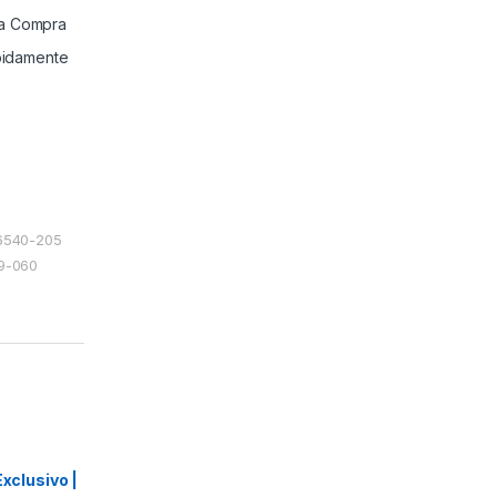
 a Compra
idamente
06540-205
49-060
Exclusivo |