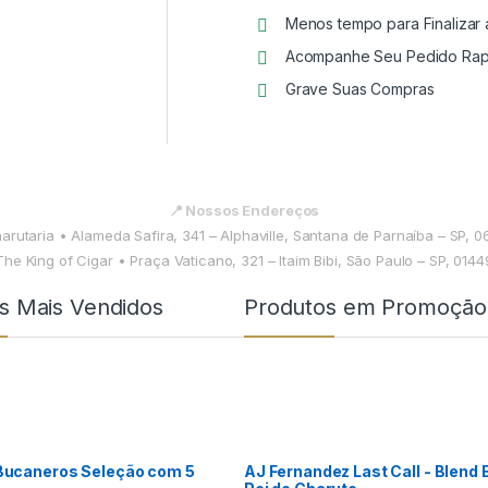
Menos tempo para Finalizar
Acompanhe Seu Pedido Rap
Grave Suas Compras
📍 Nossos Endereços
harutaria • Alameda Safira, 341 – Alphaville, Santana de Parnaíba – SP, 
The King of Cigar • Praça Vaticano, 321 – Itaim Bibi, São Paulo – SP, 014
s Mais Vendidos
Produtos em Promoção
Bucaneros Seleção com 5
AJ Fernandez Last Call - Blend 