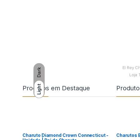
El Rey C
Dark
Loja 
Light
Produtos em Destaque
Produto
Charuto Diamond Crown Connecticut -
Charutos 