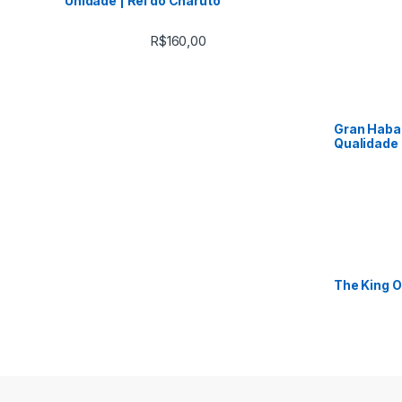
Unidade | Rei do Charuto
R$
160,00
Gran Haban
Qualidade 
The King O