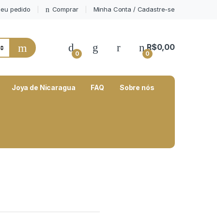
eu pedido
Comprar
Minha Conta / Cadastre-se
My Account
R$
0,00
0
0
Joya de Nicaragua
FAQ
Sobre nós