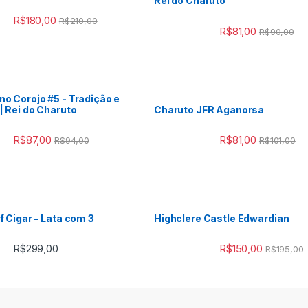
Rei do Charuto
R$
180,00
R$
210,00
R$
81,00
R$
90,00
o Corojo #5 - Tradição e
| Rei do Charuto
Charuto JFR Aganorsa
R$
87,00
R$
81,00
R$
94,00
R$
101,00
f Cigar - Lata com 3
Highclere Castle Edwardian
R$
299,00
R$
150,00
R$
195,00