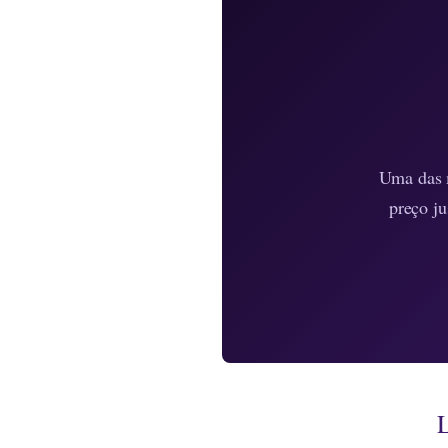
Uma das m
preço ju
L