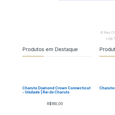
El Rey C
Loja 
Produtos em Destaque
Produ
Charuto Diamond Crown Connecticut
Charuto
- Unidade | Rei do Charuto
R$
160,00