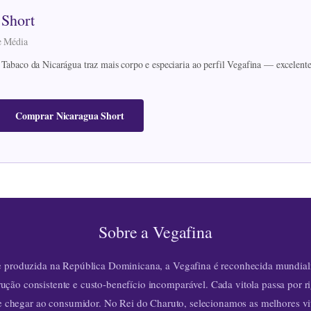
 Short
de Média
 Tabaco da Nicarágua traz mais corpo e especiaria ao perfil Vegafina — excelen
Comprar Nicaragua Short
Sobre a Vegafina
e produzida na República Dominicana, a Vegafina é reconhecida mundial
rução consistente e custo-benefício incomparável. Cada vitola passa por r
e chegar ao consumidor. No Rei do Charuto, selecionamos as melhores vit