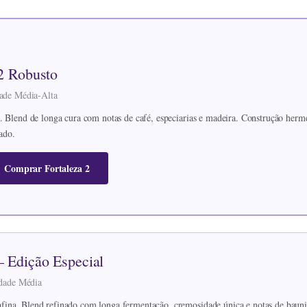
 2 Robusto
dade Média-Alta
. Blend de longa cura com notas de café, especiarias e madeira. Construção hermé
ado.
Comprar Fortaleza 2
 Edição Especial
sidade Média
ina. Blend refinado com longa fermentação, cremosidade única e notas de bauni