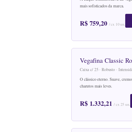
mais sofisticados da marca.
R$ 759,20
/ cx 10 un.
Vegafina Classic R
Caixa c/ 25 · Robusto · Intens
O clássico eterno. Suave, cremo
charutos mais leves.
R$ 1.332,21
/ cx 25 un.