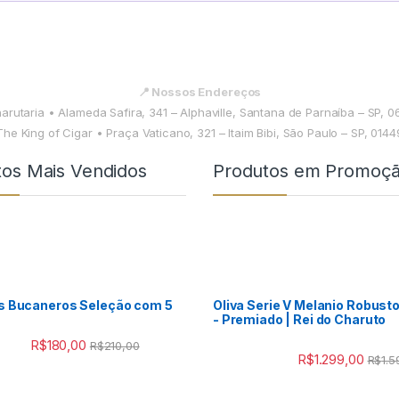
📍 Nossos Endereços
harutaria • Alameda Safira, 341 – Alphaville, Santana de Parnaíba – SP, 
The King of Cigar • Praça Vaticano, 321 – Itaim Bibi, São Paulo – SP, 014
tos Mais Vendidos
Produtos em Promoç
s Bucaneros Seleção com 5
Oliva Serie V Melanio Robust
- Premiado | Rei do Charuto
R$
180,00
R$
210,00
R$
1.299,00
R$
1.5