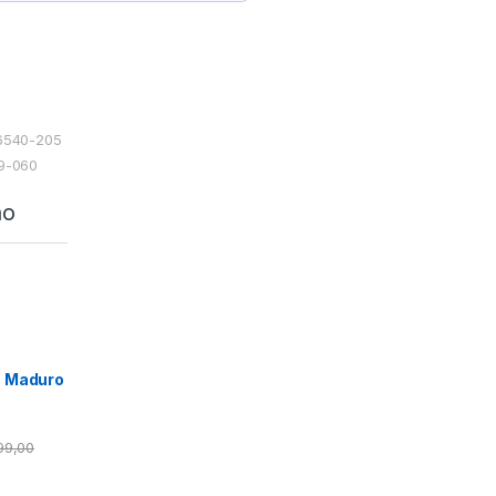
06540-205
49-060
ão
o Maduro
99,00