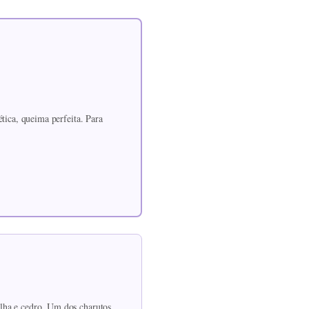
tica, queima perfeita. Para
lha e cedro. Um dos charutos