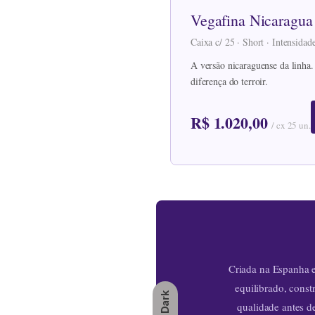
Vegafina Nicaragua
Caixa c/ 25 · Short · Intensida
A versão nicaraguense da linha.
diferença do terroir.
R$ 1.020,00
/ cx 25 un.
Criada na Espanha 
equilibrado, const
Dark
qualidade antes d