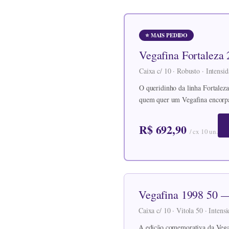
⭐ MAIS PEDIDO
Vegafina Fortaleza
Caixa c/ 10 · Robusto · Intensi
O queridinho da linha Fortaleza
quem quer um Vegafina encorp
R$ 692,90
/ cx 10 un.
Vegafina 1998 50 —
Caixa c/ 10 · Vitola 50 · Inten
A edição comemorativa da Vegaf