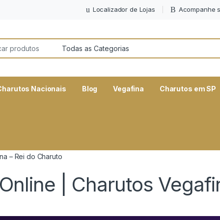
Localizador de Lojas
Acompanhe s
or:
Charutos Nacionais
Blog
Vegafina
Charutos em SP
na – Rei do Charuto
nline | Charutos Vegafi