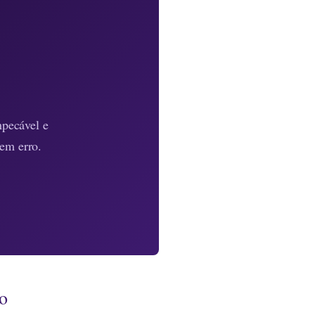
mpecável e
sem erro.
to