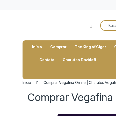
o
conteúdo
Search f
Open
Início
Comprar
The King of Cigar
Contato
Charutos Davidoff
Início
Comprar Vegafina Online | Charutos Vegafi
Comprar Vegafina O