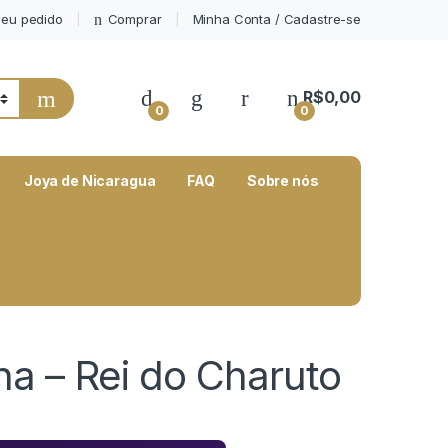
eu pedido
Comprar
Minha Conta / Cadastre-se
My Account
R$
0,00
0
0
Joya de Nicaragua
FAQ
Sobre nós
na – Rei do Charuto