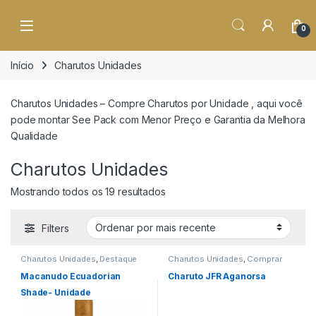
o
conteúdo
Open
0
Início
Charutos Unidades
Charutos Unidades – Compre Charutos por Unidade , aqui você
pode montar See Pack com Menor Preço e Garantia da Melhora
Qualidade
Charutos Unidades
Classificado por mais recente
Mostrando todos os 19 resultados
Filters
Charutos Unidades
,
Destaque
Charutos Unidades
,
Comprar
Comprar Charutos Online
,
Charutos Online
,
Destaques
,
Destaques
,
Primeira Página
Primeira Página
Macanudo Ecuadorian
Charuto JFR Aganorsa
Shade- Unidade