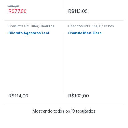
R$
107,00
R$
77,00
R$
113,00
Charutos Off Cuba
,
Charutos
Charutos Off Cuba
,
Charutos
Unidades
,
Primeira Página
,
Unidades
,
Primeira Página
,
Promo Da Semana
Promo Da Semana
Charuto Aganorsa Leaf
Charuto Mexi Gars
R$
114,00
R$
100,00
Classificado por 
Mostrando todos os 19 resultados