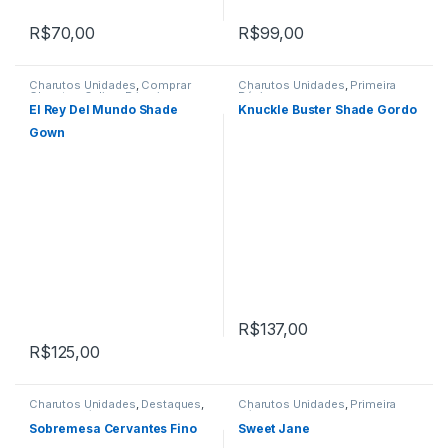
R$
70,00
R$
99,00
Charutos Unidades
,
Comprar
Charutos Unidades
,
Primeira
Charutos Online
,
Primeira
Página
Página
El Rey Del Mundo Shade
Knuckle Buster Shade Gordo
Gown
R$
137,00
R$
125,00
Charutos Unidades
,
Destaques
,
Charutos Unidades
,
Primeira
Primeira Página
Página
Sobremesa Cervantes Fino
Sweet Jane