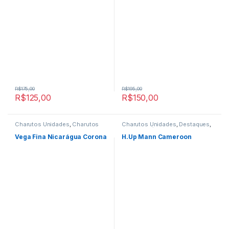
R$
175,00
R$
195,00
R$
125,00
R$
150,00
Charutos Unidades
,
Charutos
Charutos Unidades
,
Destaques
,
Vegafina
,
Destaques
,
Primeira
Primeira Página
Página
Vega Fina Nicarágua Corona
H.Up Mann Cameroon