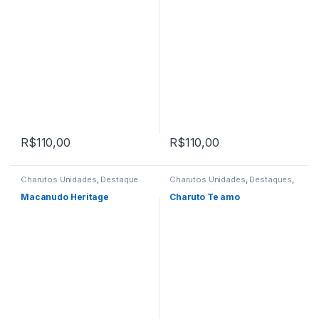
R$
110,00
R$
110,00
Charutos Unidades
,
Destaque
Charutos Unidades
,
Destaques
,
Comprar Charutos Online
,
Primeira Página
Destaques
,
Primeira Página
Macanudo Heritage
Charuto Te amo