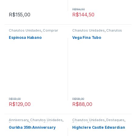
R$
184,50
R$
155,00
R$
144,50
Charutos Unidades
,
Comprar
Charutos Unidades
,
Charutos
Charutos Online
,
Destaques
,
Vegafina
,
Destaques
,
Primeira
Primeira Página
Página
Espinosa Habano
Vega Fina Tubo
R$
139,00
R$
108,00
R$
129,00
R$
88,00
Anniversary
,
Charutos Unidades
,
Charutos Unidades
,
Destaques
,
Destaques
,
Primeira Página
Primeira Página
Gurkha 35th Anniversary
Highclere Castle Edwardian