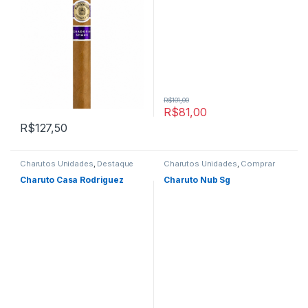
R$
101,00
R$
81,00
R$
127,50
Charutos Unidades
,
Destaque
Charutos Unidades
,
Comprar
Comprar Charutos Online
,
Charutos Online
,
Primeira
Destaques
,
Primeira Página
Página
Charuto Casa Rodriguez
Charuto Nub Sg