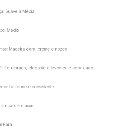
ça: Suave a Média
po: Médio
mas: Madeira clara, creme e nozes
fil: Equilibrado, elegante e levemente adocicado
ima: Uniforme e consistente
strução: Premium
al Para