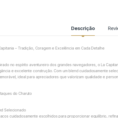
Descrição
Rev
Capitania – Tradição, Coragem e Excelência em Cada Detalhe
pirado no espírito aventureiro dos grandes navegadores, o La Capit
gância e excelente construção. Com um blend cuidadosamente selec
emorável, ideal para apreciadores que valorizam qualidade e perso
taques do Charuto
nd Selecionado
acos cuidadosamente escolhidos para proporcionar equilíbrio, refina