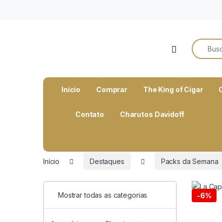
o
conteúdo
Search f
Open
Início
Comprar
The King of Cigar
Contato
Charutos Davidoff
Início
Destaques
Packs da Semana
Mostrar todas as categorias
-
6%