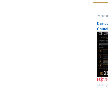
Packs 
03.06.
David
Church
R$
2
R$
319,