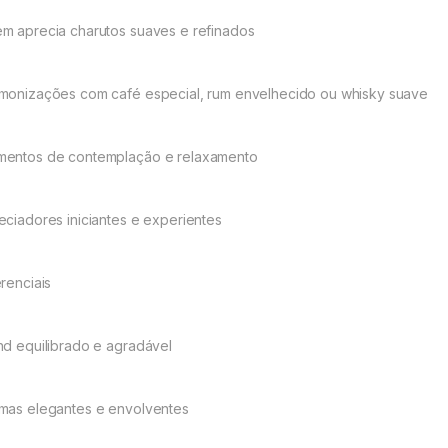
m aprecia charutos suaves e refinados
monizações com café especial, rum envelhecido ou whisky suave
entos de contemplação e relaxamento
eciadores iniciantes e experientes
erenciais
nd equilibrado e agradável
mas elegantes e envolventes