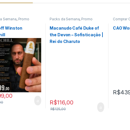
da Semana
,
Promo
Packs da Semana
,
Promo
Comprar C
2026
03.06.2026
da Seman
Promo Da
off Winston
Macanudo Café Duke of
CAO Wor
ill
the Devon – Sofisticação |
Rei do Charuto
R$
439
99,00
R$
116,00
00
R$
125,00