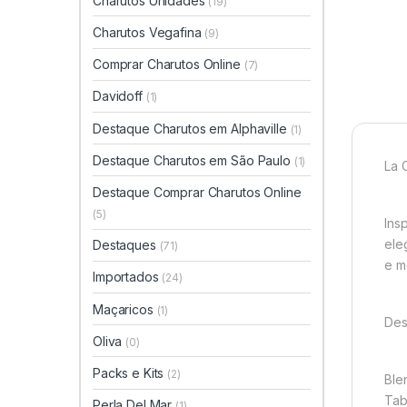
Charutos Unidades
(19)
Charutos Vegafina
(9)
Comprar Charutos Online
(7)
Davidoff
(1)
Destaque Charutos em Alphaville
(1)
Destaque Charutos em São Paulo
(1)
La 
Destaque Comprar Charutos Online
(5)
Ins
ele
Destaques
(71)
e m
Importados
(24)
Maçaricos
(1)
Des
Oliva
(0)
Packs e Kits
(2)
Ble
Tab
Perla Del Mar
(1)