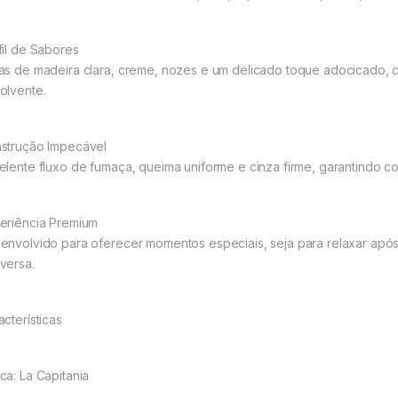
fil de Sabores
as de madeira clara, creme, nozes e um delicado toque adocicado, c
olvente.
strução Impecável
elente fluxo de fumaça, queima uniforme e cinza firme, garantindo c
eriência Premium
envolvido para oferecer momentos especiais, seja para relaxar ap
versa.
acterísticas
ca: La Capitania