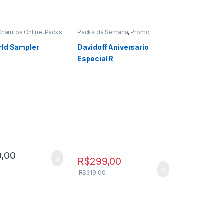
harutos Online
,
Packs
Packs da Semana
,
Promo
a
,
Primeira Página
,
03.06.2026
 Semana
ld Sampler
Davidoff Aniversario
Especial R
,00
R$
299,00
R$
319,00