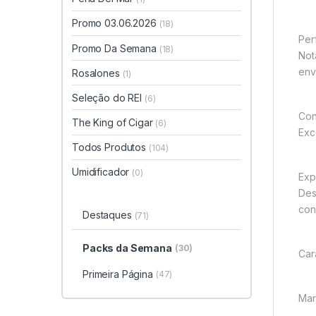
Promo 03.06.2026
(18)
Per
Promo Da Semana
(18)
Not
env
Rosalones
(1)
Seleção do REI
(6)
Con
The King of Cigar
(6)
Exc
Todos Produtos
(104)
Umidificador
(0)
Exp
Des
con
Destaques
(71)
Packs da Semana
(30)
Car
Primeira Página
(47)
Mar