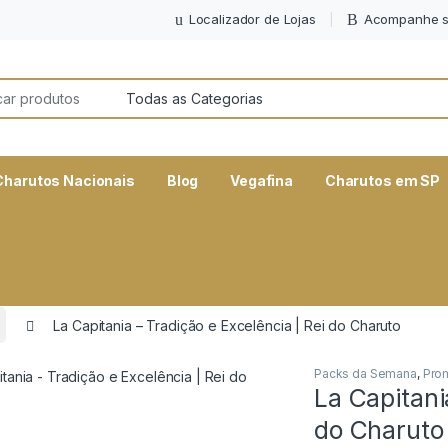
Localizador de Lojas
Acompanhe s
or:
Charutos Nacionais
Blog
Vegafina
Charutos em SP
La Capitania – Tradição e Excelência | Rei do Charuto
Packs da Semana
,
Pro
La Capitani
do Charuto