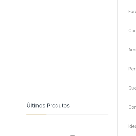
For
Cor
Aro
Per
Que
Últimos Produtos
Con
Ide