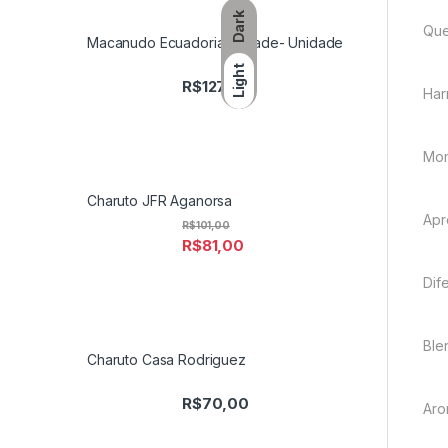
Dark
Que
Macanudo Ecuadorian Shade- Unidade
Light
R$
127,50
Har
Mom
Charuto JFR Aganorsa
Apr
R$
101,00
R$
81,00
Dif
Ble
Charuto Casa Rodriguez
R$
70,00
Aro