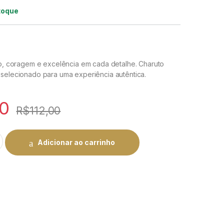
toque
ção, coragem e excelência em cada detalhe. Charuto
 selecionado para uma experiência autêntica.
00
R$
112,00
ição e Excelência | Rei do Charuto quantity
Adicionar ao carrinho