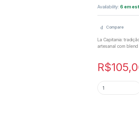
Availability:
6 em es
Compare
La Capitania: tradi
artesanal com blend
R$
105,
La Capitania - Trad