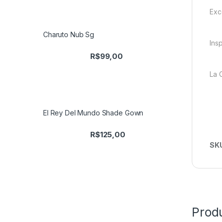
Exc
Charuto Nub Sg
Ins
R$
99,00
La 
El Rey Del Mundo Shade Gown
R$
125,00
SK
Prod