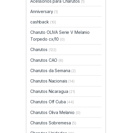
Acessórios para Charutos
(1)
Anniversary
(1)
cashback
(10)
Charuto OLIVA Serie V Melanio
Torpedo cx/10
(0)
Charutos
(122)
Charutos CAO
(6)
Charutos da Semana
(2)
Charutos Nacionais
(14)
Charutos Nicaragua
(21)
Charutos Off Cuba
(44)
Charutos Oliva Melanio
(0)
Charutos Sobremesa
(5)