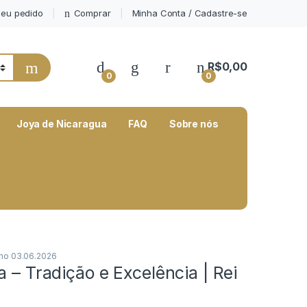
eu pedido
Comprar
Minha Conta / Cadastre-se
My Account
R$
0,00
0
0
Joya de Nicaragua
FAQ
Sobre nós
mo 03.06.2026
a – Tradição e Excelência | Rei