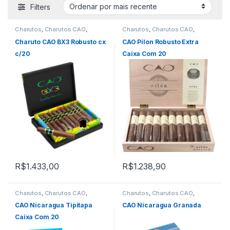
Filters
Charutos
,
Charutos CAO
,
Charutos
,
Charutos CAO
,
Charutos Nicaragua
,
Charutos
Charutos Nicaragua
,
Charutos
Off Cuba
Off Cuba
,
Todos Produtos
Charuto CAO BX3 Robusto cx
CAO Pilon Robusto Extra
c/20
Caixa Com 20
R$
1.433,00
R$
1.238,90
Charutos
,
Charutos CAO
,
Charutos
,
Charutos CAO
,
Charutos Nicaragua
,
Charutos
Charutos Nicaragua
,
Charutos
Off Cuba
,
Importados
Off Cuba
CAO Nicaragua Tipitapa
CAO Nicaragua Granada
Caixa Com 20