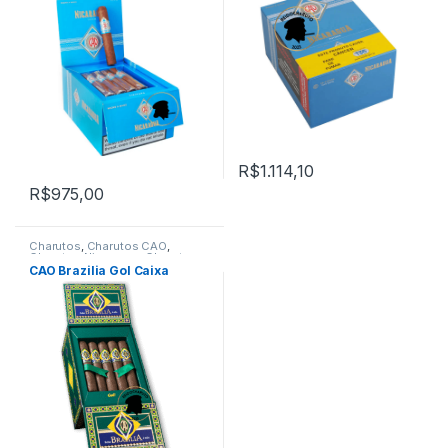
R$
1.114,10
R$
975,00
Charutos
,
Charutos CAO
,
Charutos Nicaragua
,
Charutos
Off Cuba
,
Primeira Página
CAO Brazilia Gol Caixa