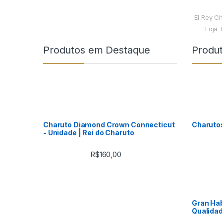
El Rey C
Loja 
Produtos em Destaque
Produ
Charuto Diamond Crown Connecticut
Charuto
- Unidade | Rei do Charuto
R$
160,00
Gran Hab
Qualidad