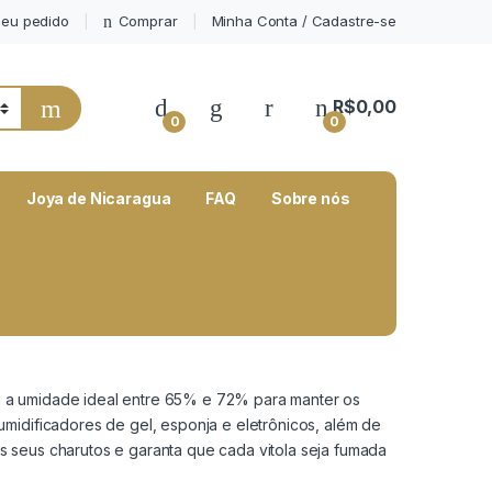
eu pedido
Comprar
Minha Conta / Cadastre-se
My Account
R$
0,00
0
0
Joya de Nicaragua
FAQ
Sobre nós
m a umidade ideal entre 65% e 72% para manter os
midificadores de gel, esponja e eletrônicos, além de
 seus charutos e garanta que cada vitola seja fumada