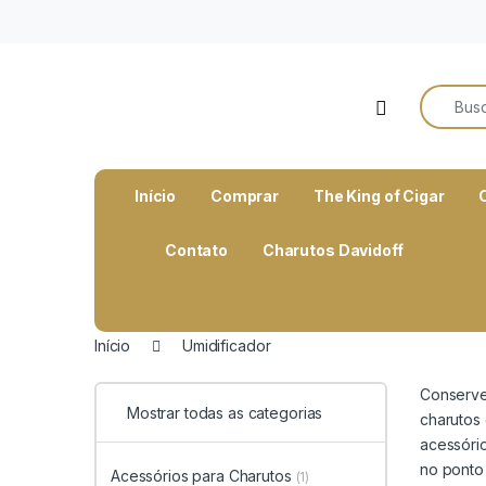
o
conteúdo
Search f
Open
Início
Comprar
The King of Cigar
Contato
Charutos Davidoff
Início
Umidificador
Conserve
Mostrar todas as categorias
charutos 
acessóri
no ponto 
Acessórios para Charutos
(1)