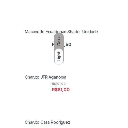
Macanudo Ecuadorian Shade- Unidade
Dark
R$
127,50
Light
Charuto JFR Aganorsa
R$
101,00
R$
81,00
Charuto Casa Rodriguez