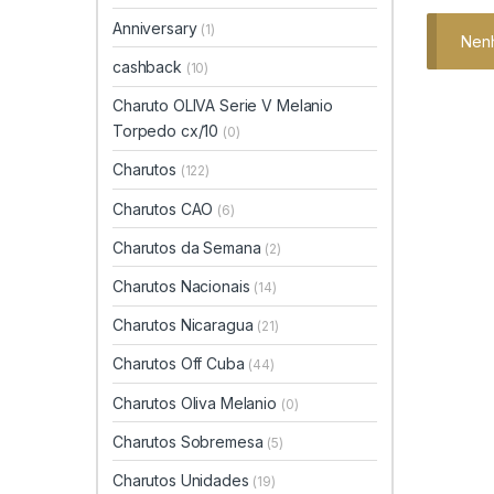
Anniversary
(1)
Nenh
cashback
(10)
Charuto OLIVA Serie V Melanio
Torpedo cx/10
(0)
Charutos
(122)
Charutos CAO
(6)
Charutos da Semana
(2)
Charutos Nacionais
(14)
Charutos Nicaragua
(21)
Charutos Off Cuba
(44)
Charutos Oliva Melanio
(0)
Charutos Sobremesa
(5)
Charutos Unidades
(19)