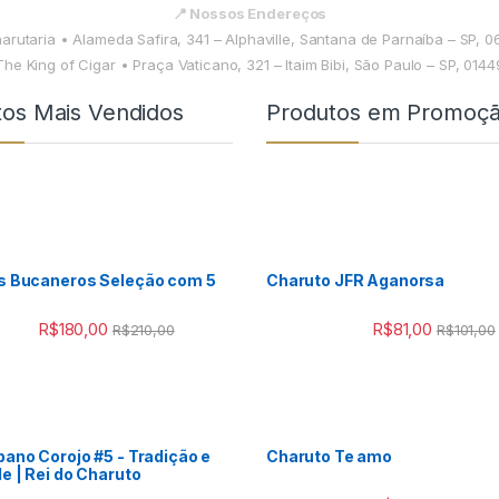
📍 Nossos Endereços
harutaria • Alameda Safira, 341 – Alphaville, Santana de Parnaíba – SP, 
The King of Cigar • Praça Vaticano, 321 – Itaim Bibi, São Paulo – SP, 014
tos Mais Vendidos
Produtos em Promoç
s Bucaneros Seleção com 5
Charuto JFR Aganorsa
R$
180,00
R$
81,00
R$
210,00
R$
101,00
ano Corojo #5 - Tradição e
Charuto Te amo
e | Rei do Charuto