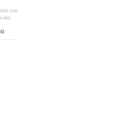
06540-205
49-060
ão