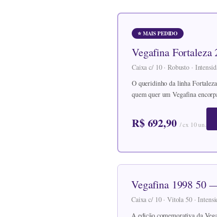
⭐ MAIS PEDIDO
Vegafina Fortaleza
Caixa c/ 10 · Robusto · Intensi
O queridinho da linha Fortaleza
quem quer um Vegafina encorp
R$ 692,90
/ cx 10 un.
Vegafina 1998 50 —
Caixa c/ 10 · Vitola 50 · Inten
A edição comemorativa da Vegaf