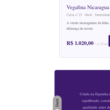
Vegafina Nicaragua
Caixa c/ 25 · Short · Intensida
A versão nicaraguense da linha.
diferença do terroir.
R$ 1.020,00
/ cx 25 un.
Criada na Espanha 
equilibrado, const
Dark
qualidade antes d