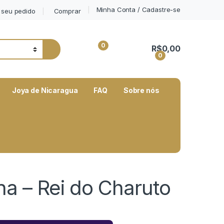
Minha Conta / Cadastre-se
seu pedido
Comprar
0
R$
0,00
0
My Account
Joya de Nicaragua
FAQ
Sobre nós
na – Rei do Charuto