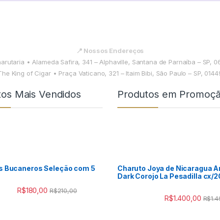
📍 Nossos Endereços
harutaria • Alameda Safira, 341 – Alphaville, Santana de Parnaíba – SP, 
The King of Cigar • Praça Vaticano, 321 – Itaim Bibi, São Paulo – SP, 014
tos Mais Vendidos
Produtos em Promoç
s Bucaneros Seleção com 5
Charuto Joya de Nicaragua A
Dark Corojo La Pesadilla cx/2
R$
180,00
R$
210,00
R$
1.400,00
R$
1.