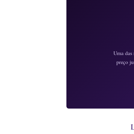
Uma das m
preço ju
L