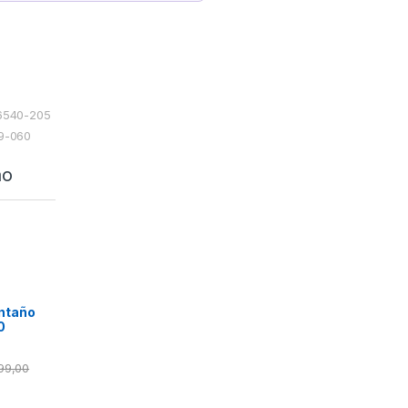
06540-205
49-060
ão
ntaño
0
499,00