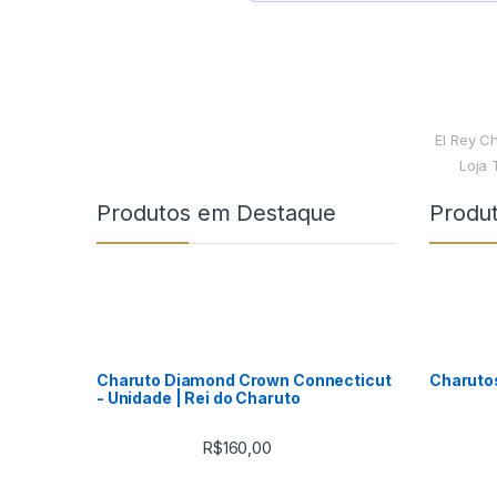
El Rey C
Loja 
Produtos em Destaque
Produ
Charuto Diamond Crown Connecticut
Charuto
- Unidade | Rei do Charuto
R$
160,00