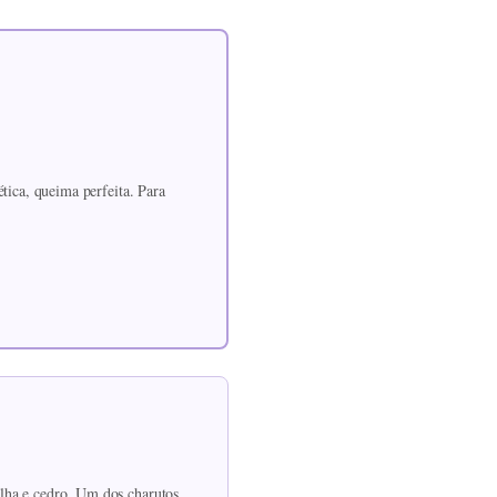
tica, queima perfeita. Para
lha e cedro. Um dos charutos