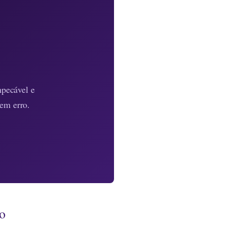
mpecável e
sem erro.
to