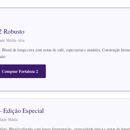
 2 Robusto
dade Média-Alta
. Blend de longa cura com notas de café, especiarias e madeira. Construção hermé
ado.
Comprar Fortaleza 2
 Edição Especial
sidade Média
ina. Blend refinado com longa fermentação, cremosidade única e notas de bauni