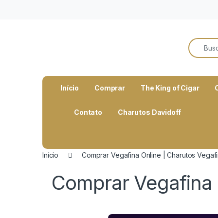
o
conteúdo
Search f
Open
Início
Comprar
The King of Cigar
Contato
Charutos Davidoff
Início
Comprar Vegafina Online | Charutos Vegafi
Comprar Vegafina O