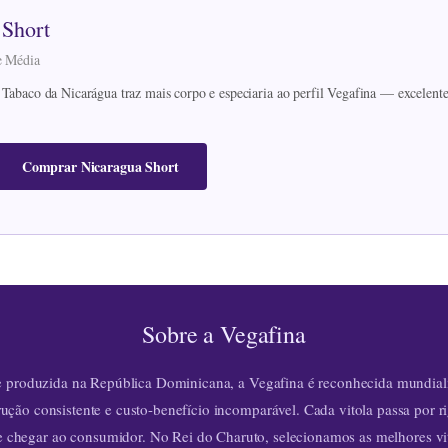
 Short
de Média
 Tabaco da Nicarágua traz mais corpo e especiaria ao perfil Vegafina — excelen
Comprar Nicaragua Short
Sobre a Vegafina
e produzida na República Dominicana, a Vegafina é reconhecida mundial
rução consistente e custo-benefício incomparável. Cada vitola passa por r
e chegar ao consumidor. No Rei do Charuto, selecionamos as melhores vit