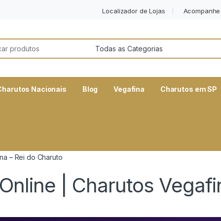
Localizador de Lojas
Acompanhe 
or:
Charutos Nacionais
Blog
Vegafina
Charutos em SP
na – Rei do Charuto
nline | Charutos Vegafi