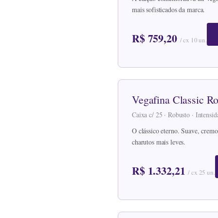
mais sofisticados da marca.
R$ 759,20
/ cx 10 un.
Vegafina Classic R
Caixa c/ 25 · Robusto · Intens
O clássico eterno. Suave, cremo
charutos mais leves.
R$ 1.332,21
/ cx 25 un.