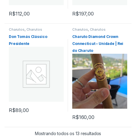
R$
112,00
R$
197,00
Charutos
,
Charutos
Charutos
,
Charutos
Dominicanos
Dominicanos
,
Importados
,
Todos Produtos
Don Tomás Clássico
Charuto Diamond Crown
Presidente
Connecticut – Unidade | Rei
do Charuto
R$
89,00
R$
160,00
Classificado por 
Mostrando todos os 13 resultados