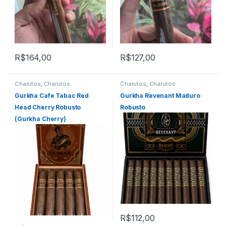
R$
164,00
R$
127,00
Charutos
,
Charutos
Charutos
,
Charutos
Dominicanos
,
Charutos
Dominicanos
,
Importados
Sobremesa
,
Importados
Gurkha Cafe Tabac Red
Gurkha Revenant Maduro
Head Cherry Robusto
Robusto
(Gurkha Cherry)
R$
112,00