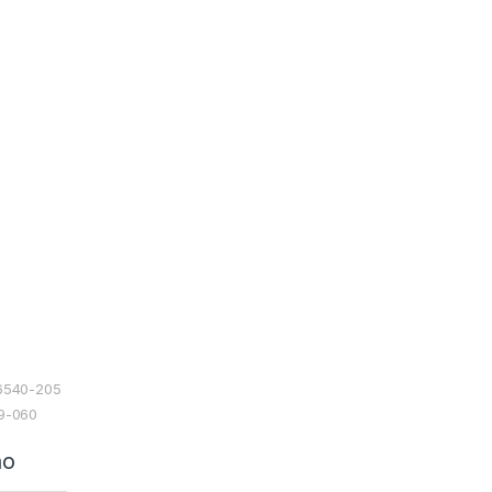
06540-205
49-060
ão