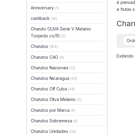
é pensad
Anniversary
(1)
e frutas 
cashback
(10)
Char
Charuto OLIVA Serie V Melanio
Torpedo cx/10
(0)
Charutos
(164)
Exibindo 
Charutos CAO
(6)
Charutos Nacionais
(12)
Charutos Nicaragua
(29)
Charutos Off Cuba
(48)
Charutos Oliva Melanio
(0)
Charutos por Marca
(8)
Charutos Sobremesa
(6)
Charutos Unidades
(26)