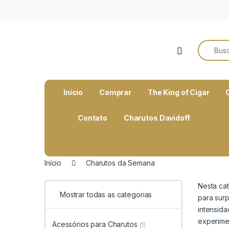
o
conteúdo
Search f
Open
Início
Comprar
The King of Cigar
Contato
Charutos Davidoff
Início
Charutos da Semana
Nesta ca
Mostrar todas as categorias
para sur
intensida
experime
Acessórios para Charutos
(1)