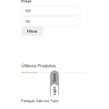
Preço
Preço mínimo
Preço máximo
Filtrar
Últimos Produtos
Dark
Light
Partagás Sabroso Tubo