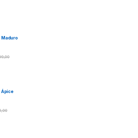
o Maduro
99,00
O Ápice
0,00