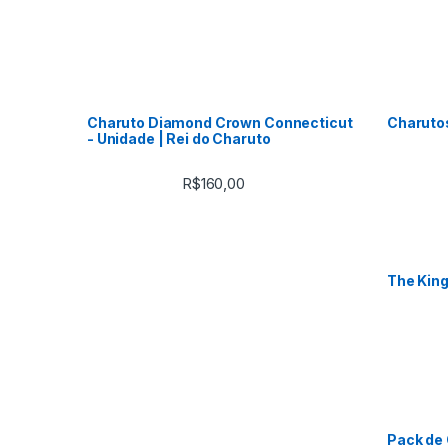
Charuto Diamond Crown Connecticut
Charuto
- Unidade | Rei do Charuto
R$
160,00
The King
Pack de 