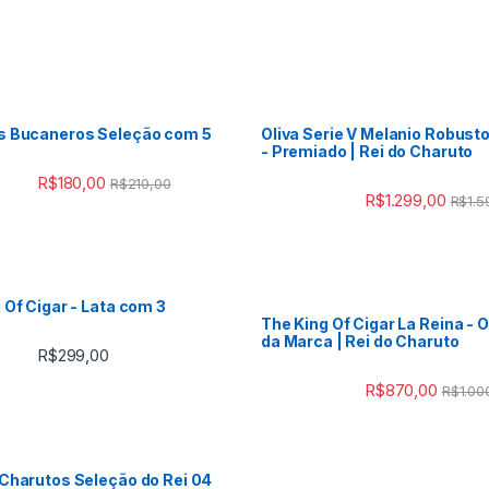
s Bucaneros Seleção com 5
Oliva Serie V Melanio Robust
- Premiado | Rei do Charuto
R$
180,00
R$
210,00
R$
1.299,00
R$
1.5
 Of Cigar - Lata com 3
The King Of Cigar La Reina - 
da Marca | Rei do Charuto
R$
299,00
R$
870,00
R$
1.00
Charutos Seleção do Rei 04