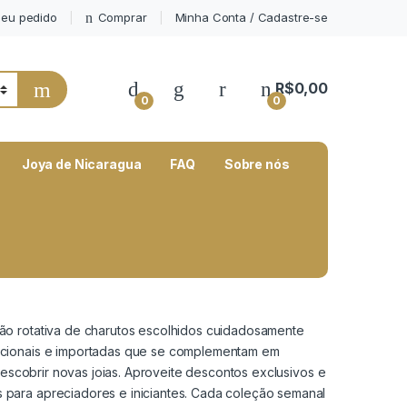
eu pedido
Comprar
Minha Conta / Cadastre-se
My Account
R$
0,00
0
0
Joya de Nicaragua
FAQ
Sobre nós
ão rotativa de charutos escolhidos cuidadosamente
nacionais e importadas que se complementam em
descobrir novas joias. Aproveite descontos exclusivos e
 para apreciadores e iniciantes. Cada coleção semanal