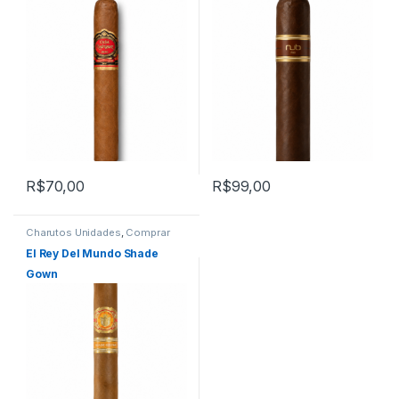
R$
70,00
R$
99,00
Charutos Unidades
,
Comprar
Charutos Online
,
Primeira
Página
El Rey Del Mundo Shade
Gown