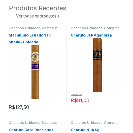
Produtos Recentes
Ver todos os produtos
Charutos Unidades
,
Destaque
Charutos Unidades
,
Comprar
Comprar Charutos Online
,
Charutos Online
,
Destaques
,
Destaques
,
Primeira Página
Primeira Página
Macanudo Ecuadorian
Charuto JFR Aganorsa
Shade- Unidade
R$
101,00
R$
81,00
R$
127,50
Charutos Unidades
,
Destaque
Charutos Unidades
,
Comprar
Comprar Charutos Online
,
Charutos Online
,
Primeira
Destaques
,
Primeira Página
Página
Charuto Casa Rodriguez
Charuto Nub Sg