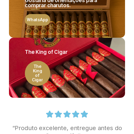
Gostaria de orientações para
comprar charutos.
WhatsApp
The King of Cigar
The
King
of
Cigar
“Produto excelente, entregue antes do