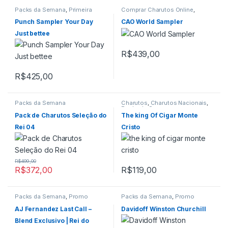
Packs da Semana
,
Primeira
Comprar Charutos Online
,
Página
Packs da Semana
,
Primeira
Página
,
Promo Da Semana
Punch Sampler Your Day
CAO World Sampler
Just bettee
R$
439,00
R$
425,00
Packs da Semana
Charutos
,
Charutos Nacionais
,
Packs da Semana
Pack de Charutos Seleção do
The king Of Cigar Monte
Rei 04
Cristo
R$
499,00
R$
372,00
R$
119,00
Packs da Semana
,
Promo
Packs da Semana
,
Promo
03.06.2026
03.06.2026
AJ Fernandez Last Call –
Davidoff Winston Churchill
Blend Exclusivo | Rei do