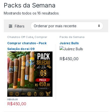
Packs da Semana
Classificado por mais recente
Mostrando todos os 16 resultados
Filters
Charutos Off Cuba
,
Comprar
Packs da Semana
Charutos Online
,
Destaque
Comprar Charutos Online
,
Comprar charutos – Pack
Juárez Bulls
Destaques
,
Packs da Semana
,
Packs e Kits
,
Primeira Página
,
Seleção do rei 09
Seleção do REI
,
The King of
Cigar
,
Todos Produtos
R$
450,00
R$
525,00
R$
450,00