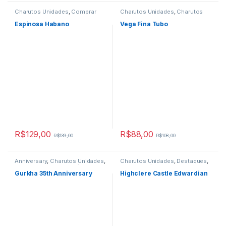
Charutos Unidades
,
Comprar
Charutos Unidades
,
Charutos
Charutos Online
,
Destaques
,
Vegafina
,
Destaques
,
Primeira
Primeira Página
Página
Espinosa Habano
Vega Fina Tubo
R$
129,00
R$
88,00
R$
139,00
R$
108,00
Anniversary
,
Charutos Unidades
,
Charutos Unidades
,
Destaques
,
Destaques
,
Primeira Página
Primeira Página
Gurkha 35th Anniversary
Highclere Castle Edwardian