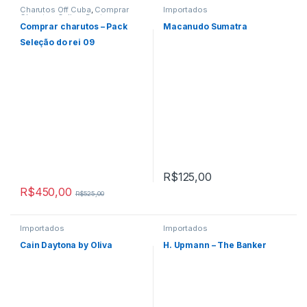
Charutos Off Cuba
,
Comprar
Importados
Charutos Online
,
Destaque
Comprar Charutos Online
,
Comprar charutos – Pack
Macanudo Sumatra
Destaques
,
Packs da Semana
,
Packs e Kits
,
Primeira Página
,
Seleção do rei 09
Seleção do REI
,
The King of
Cigar
,
Todos Produtos
R$
125,00
R$
450,00
R$
525,00
Importados
Importados
Cain Daytona by Oliva
H. Upmann – The Banker