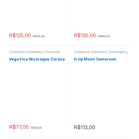
R$
125,00
R$
150,00
R$
175,00
R$
195,00
Charutos Unidades
,
Charutos
Charutos Unidades
,
Destaques
,
Vegafina
,
Destaques
,
Primeira
Primeira Página
Página
Vega Fina Nicarágua Corona
H.Up Mann Cameroon
R$
77,00
R$
113,00
R$
107,00