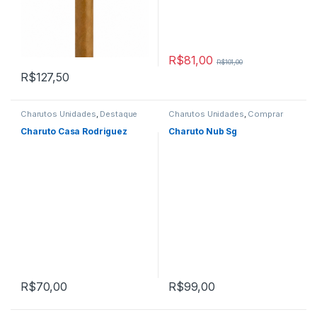
R$
81,00
R$
101,00
R$
127,50
Charutos Unidades
,
Destaque
Charutos Unidades
,
Comprar
Comprar Charutos Online
,
Charutos Online
,
Primeira
Destaques
,
Primeira Página
Página
Charuto Casa Rodriguez
Charuto Nub Sg
R$
70,00
R$
99,00