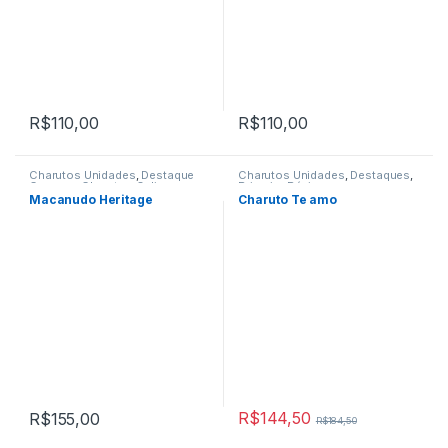
R$
110,00
R$
110,00
Charutos Unidades
,
Destaque
Charutos Unidades
,
Destaques
,
Comprar Charutos Online
,
Primeira Página
Destaques
,
Primeira Página
Macanudo Heritage
Charuto Te amo
R$
144,50
R$
155,00
R$
184,50