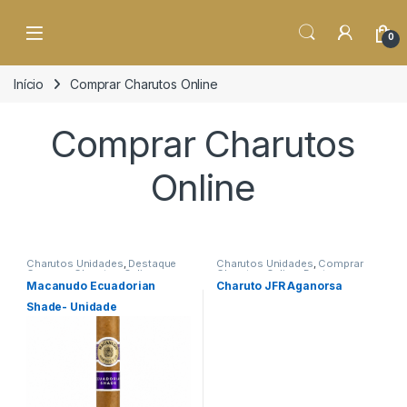
o
conteúdo
0
Início
Comprar Charutos Online
Comprar Charutos
Online
Charutos Unidades
,
Destaque
Charutos Unidades
,
Comprar
Comprar Charutos Online
,
Charutos Online
,
Destaques
,
Destaques
,
Primeira Página
Primeira Página
Macanudo Ecuadorian
Charuto JFR Aganorsa
Shade- Unidade