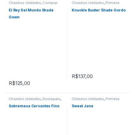
Charutos Unidades
,
Comprar
Charutos Unidades
,
Primeira
Charutos Online
,
Primeira
Página
Página
El Rey Del Mundo Shade
Knuckle Buster Shade Gordo
Gown
R$
137,00
R$
125,00
Charutos Unidades
,
Destaques
,
Charutos Unidades
,
Primeira
Primeira Página
Página
Sobremesa Cervantes Fino
Sweet Jane