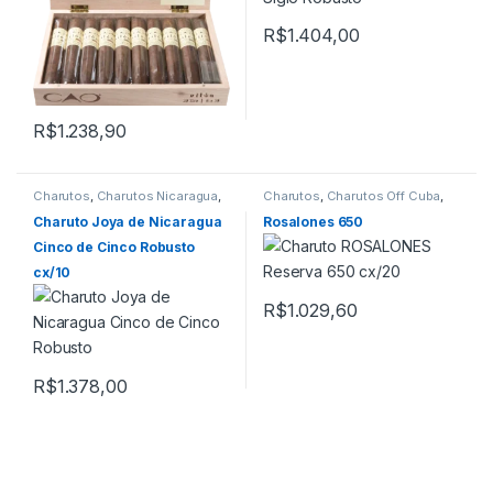
R$
1.404,00
R$
1.238,90
Charutos
,
Charutos Nicaragua
,
Charutos
,
Charutos Off Cuba
,
Charutos Off Cuba
,
Todos
Rosalones
Produtos
Charuto Joya de Nicaragua
Rosalones 650
Cinco de Cinco Robusto
cx/10
R$
1.029,60
R$
1.378,00