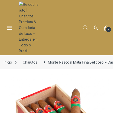
o
conteúdo
Open
0
Início
Charutos
Monte Pascoal Mata Fina Belicoso – Caix