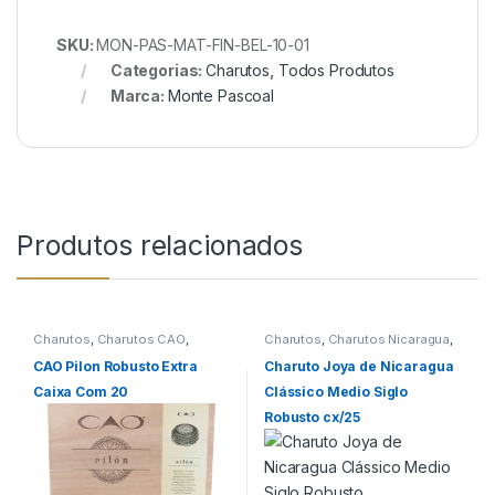
SKU:
MON-PAS-MAT-FIN-BEL-10-01
Categorias:
Charutos
,
Todos Produtos
Marca:
Monte Pascoal
Produtos relacionados
Charutos
,
Charutos CAO
,
Charutos
,
Charutos Nicaragua
,
Charutos Nicaragua
,
Charutos
Charutos Off Cuba
,
Todos
Off Cuba
,
Todos Produtos
Produtos
CAO Pilon Robusto Extra
Charuto Joya de Nicaragua
Caixa Com 20
Clássico Medio Siglo
Robusto cx/25