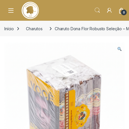
o
conteúdo
Open
0
Início
Charutos
Charuto Dona Flor Robusto Seleção – M