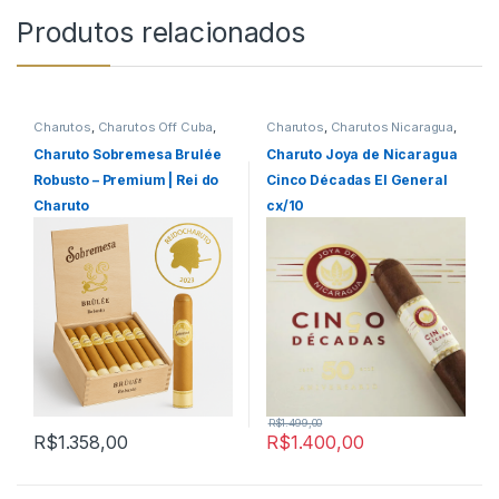
Produtos relacionados
Charutos
,
Charutos Off Cuba
,
Charutos
,
Charutos Nicaragua
,
Charutos Sobremesa
,
Todos
Charutos Off Cuba
,
Todos
Produtos
Produtos
Charuto Sobremesa Brulée
Charuto Joya de Nicaragua
Robusto – Premium | Rei do
Cinco Décadas El General
Charuto
cx/10
R$
1.499,00
R$
1.358,00
R$
1.400,00