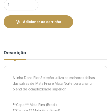
Charuto Dona Flor Robusto Seleção - Maço 25 | Rei do Charut
Adicionar ao carrinho
Descrição
A linha Dona Flor Seleção utiliza as melhores folhas
das safras de Mata Fina e Mata Norte para criar um
blend de complexidade superior.
**Capa:** Mata Fina (Brasil)
**Capote:** Mata Fina (Brasil)