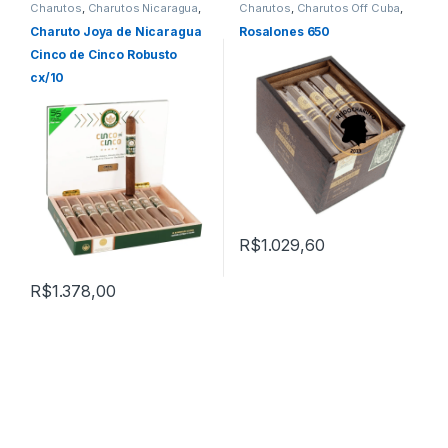
Charutos
,
Charutos Nicaragua
,
Charutos
,
Charutos Off Cuba
,
Charutos Off Cuba
,
Todos
Rosalones
Produtos
Charuto Joya de Nicaragua
Rosalones 650
Cinco de Cinco Robusto
cx/10
R$
1.029,60
R$
1.378,00