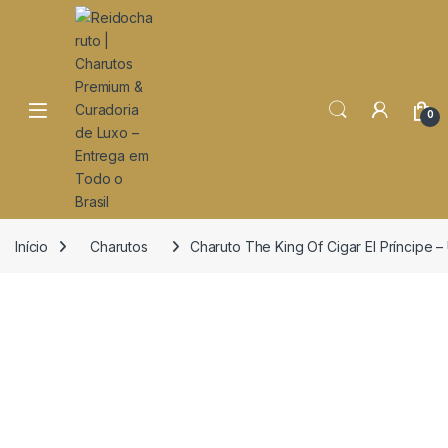
o
conteúdo
Open
0
Início
Charutos
Charuto The King Of Cigar El Príncipe –