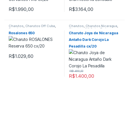
R$
1.990,00
R$
3.164,00
Charutos
,
Charutos Off Cuba
,
Charutos
,
Charutos Nicaragua
,
Rosalones
Charutos Off Cuba
,
Todos
Produtos
Rosalones 650
Charuto Joya de Nicaragua
Antaño Dark Corojo La
Pesadilla cx/20
R$
1.029,60
R$
1.499,00
R$
1.400,00