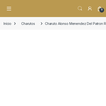
o
conteúdo
Open
0
Início
Charutos
Charuto Alonso Menendez Del Patron R