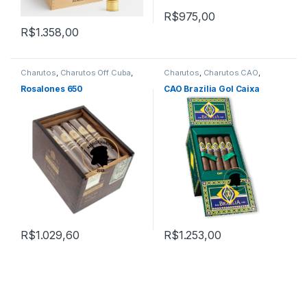
R$
975,00
R$
1.358,00
Charutos
,
Charutos Off Cuba
,
Charutos
,
Charutos CAO
,
Rosalones
Charutos Nicaragua
,
Charutos
Off Cuba
,
Primeira Página
Rosalones 650
CAO Brazilia Gol Caixa
R$
1.029,60
R$
1.253,00