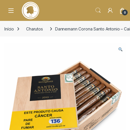
o
conteúdo
Open
0
Início
Charutos
Dannemann Corona Santo Antonio – Cai