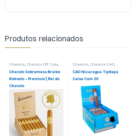
Produtos relacionados
Charutos
,
Charutos Off Cuba
,
Charutos
,
Charutos CAO
,
Charutos Sobremesa
,
Todos
Charutos Nicaragua
,
Charutos
Produtos
Off Cuba
,
Importados
Charuto Sobremesa Brulée
CAO Nicaragua Tipitapa
Robusto – Premium | Rei do
Caixa Com 20
Charuto