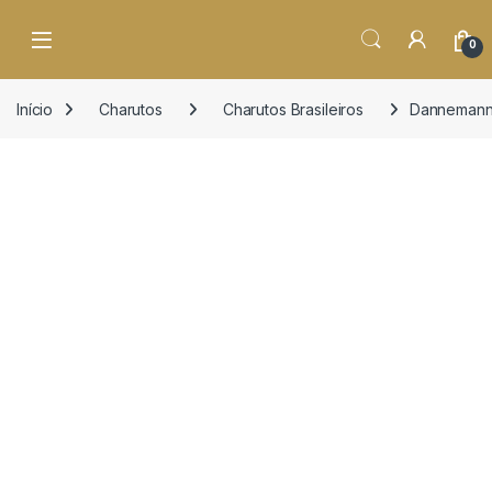
o
conteúdo
Open
0
Início
Charutos
Charutos Brasileiros
Dannemann 