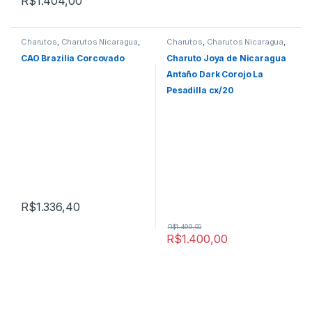
R$
1.404,00
Charutos
,
Charutos Nicaragua
,
Charutos
,
Charutos Nicaragua
,
Charutos Off Cuba
,
Primeira
Charutos Off Cuba
,
Todos
Página
Produtos
CAO Brazilia Corcovado
Charuto Joya de Nicaragua
Antaño Dark Corojo La
Pesadilla cx/20
R$
1.336,40
R$
1.499,00
R$
1.400,00