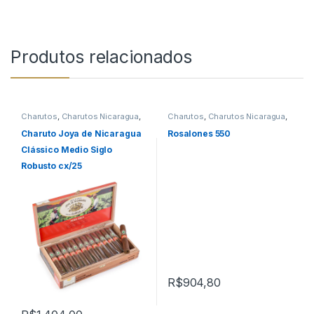
Produtos relacionados
Charutos
,
Charutos Nicaragua
,
Charutos
,
Charutos Nicaragua
,
Charutos Off Cuba
,
Todos
Charutos Off Cuba
,
Todos
Produtos
Produtos
Charuto Joya de Nicaragua
Rosalones 550
Clássico Medio Siglo
Robusto cx/25
R$
904,80