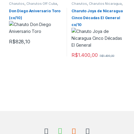
Charutos
,
Charutos Off Cuba
,
Charutos
,
Charutos Nicaragua
,
Todos Produtos
Charutos Off Cuba
,
Todos
Produtos
Don Diego Aniversario Toro
Charuto Joya de Nicaragua
(cx/10)
Cinco Décadas El General
cx/10
R$
828,10
R$
1.400,00
R$
1.499,00