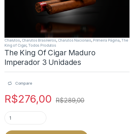
Charutos
,
Charutos Brasileiros
,
Charutos Nacionais
,
Primeira Página
,
The
King of Cigar
,
Todos Produtos
The King Of Cigar Maduro
Imperador 3 Unidades
Compare
R$
276,00
R$
289,00
The King Of Cigar Maduro Imperador 3 Unidades quantity