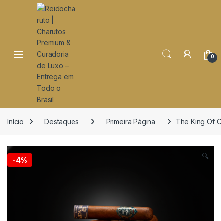
o
conteúdo
Open
0
Início
Destaques
Primeira Página
The King Of 
🔍
-
4%