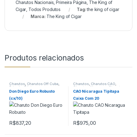
Charutos Nacionais
,
Primeira Página
,
The King of
Cigar
,
Todos Produtos
Tag:
the king of cigar
Marca:
The King of Cigar
Produtos relacionados
Charutos
,
Charutos Off Cuba
,
Charutos
,
Charutos CAO
,
Primeira Página
Charutos Nicaragua
,
Charutos
Off Cuba
,
Importados
Don Diego Euro Robusto
CAO Nicaragua Tipitapa
(cx/10)
Caixa Com 20
R$
837,20
R$
975,00