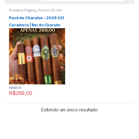
Primeira Página
,
Promo 20-04-
26
,
Todos Produtos
Pack de Charutos – 2026 021
Curadoria | Rei do Charuto
R$
339,00
R$
269,00
Exibindo um único resultado