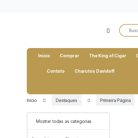
o
conteúdo
Search f
Open
Início
Comprar
The King of Cigar
Contato
Charutos Davidoff
Início
Destaques
Primeira Página
Mostrar todas as categorias