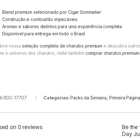
Blend premium selecionado por Cigar Sommelier
Construção e combustão impecáveis
Aromas e sabores distintos para uma experiência completa
Disponível para entrega em todo o Brasil
lore nossa
seleção completa de charutos premium
e descubra outros
re o universo dos charutos, visite também
comprar charutos premium
U:
RDC-17707
Categorias:
Packs da Semana
,
Primeira Págin
sed on 0 reviews
Be the 
Day Ju