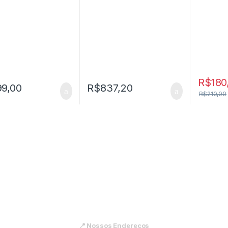
R$
180
99,00
R$
837,20
R$
210,00
📍 Nossos Endereços