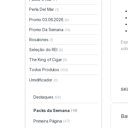
Perla Del Mar
(1)
Promo 03.06.2026
(9)
Promo Da Semana
(14)
Rosalones
(1)
Exp
sob
Seleção do REI
(6)
The King of Cigar
(5)
Todos Produtos
(103)
Umidificador
(0)
SK
Destaques
(59)
Packs da Semana
(16)
Ba
Primeira Página
(47)