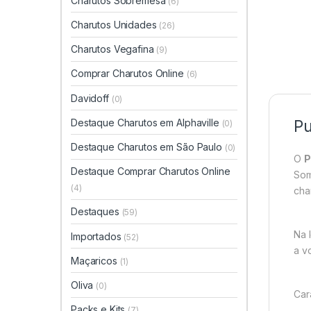
Charutos Sobremesa
(6)
Charutos Unidades
(26)
Charutos Vegafina
(9)
Comprar Charutos Online
(6)
Davidoff
(0)
Destaque Charutos em Alphaville
Pu
(0)
Destaque Charutos em São Paulo
(0)
O
P
Destaque Comprar Charutos Online
Som
(4)
cha
Destaques
(59)
Na 
Importados
(52)
a v
Maçaricos
(1)
Oliva
(0)
Car
Packs e Kits
(7)