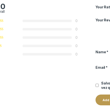
.0
Your Rat
rall
Your Re
0
0
0
0
Name
*
0
Email
*
Salv
vez 