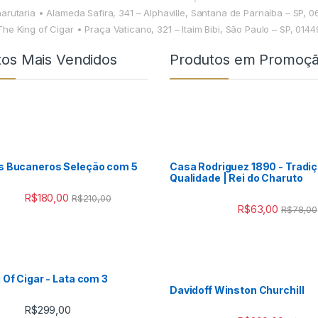
harutaria • Alameda Safira, 341 – Alphaville, Santana de Parnaíba – SP, 
The King of Cigar • Praça Vaticano, 321 – Itaim Bibi, São Paulo – SP, 014
tos Mais Vendidos
Produtos em Promoç
s Bucaneros Seleção com 5
Casa Rodriguez 1890 - Tradiç
Qualidade | Rei do Charuto
R$
180,00
R$
210,00
R$
63,00
R$
78,00
 Of Cigar - Lata com 3
Davidoff Winston Churchill
R$
299,00