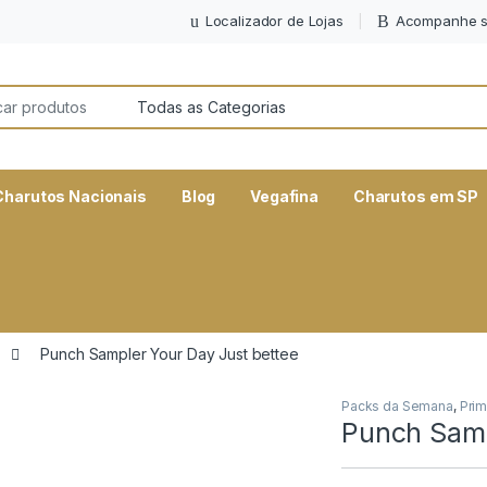
Localizador de Lojas
Acompanhe s
or:
Charutos Nacionais
Blog
Vegafina
Charutos em SP
Punch Sampler Your Day Just bettee
Packs da Semana
,
Prim
Punch Samp