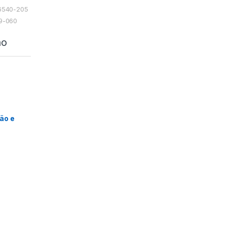
06540-205
49-060
ão
ão e