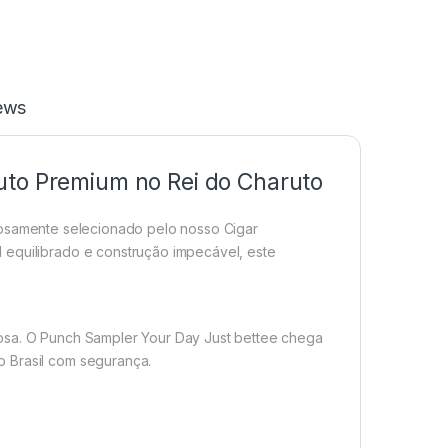
ews
uto Premium no Rei do Charuto
osamente selecionado pelo nosso Cigar
 equilibrado e construção impecável, este
rosa. O Punch Sampler Your Day Just bettee chega
o Brasil com segurança.