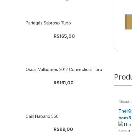
Partagás Sabroso Tubo
R$
165,00
Oscar Valladares 2012 Connecticut Toro
Prod
R$
161,00
Charuto
Charuto
Página
,
The Ki
Todos 
Cain Habano 550
com 3
R$
99,00