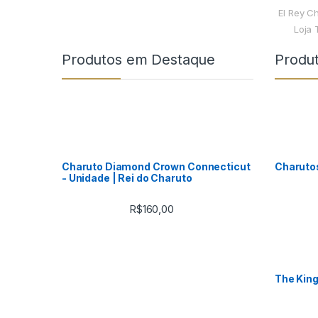
El Rey C
Loja 
Produtos em Destaque
Produ
Charuto Diamond Crown Connecticut
Charuto
- Unidade | Rei do Charuto
R$
160,00
The King