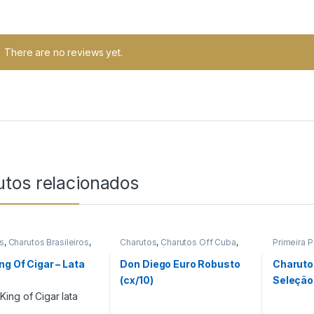
There are no reviews yet.
utos relacionados
s
,
Charutos Brasileiros
,
Charutos
,
Charutos Off Cuba
,
Primeira 
s Nacionais
,
Primeira
Primeira Página
Produtos
The King of Cigar
,
ng Of Cigar – Lata
Don Diego Euro Robusto
Charuto
Produtos
(cx/10)
Seleção