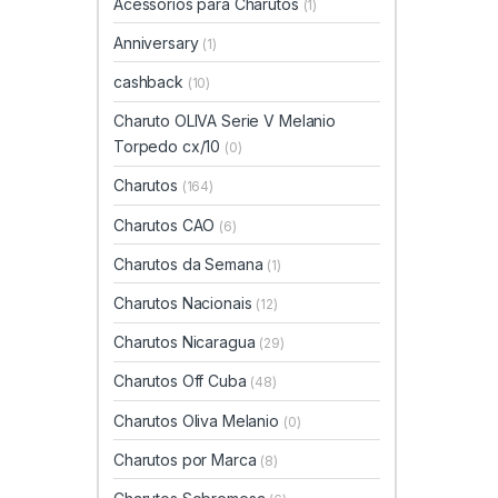
Acessórios para Charutos
(1)
Anniversary
(1)
cashback
(10)
Charuto OLIVA Serie V Melanio
Torpedo cx/10
(0)
Charutos
(164)
Charutos CAO
(6)
Charutos da Semana
(1)
Charutos Nacionais
(12)
Charutos Nicaragua
(29)
Charutos Off Cuba
(48)
Charutos Oliva Melanio
(0)
Charutos por Marca
(8)