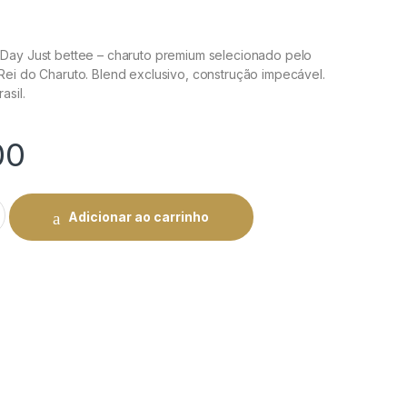
Day Just bettee – charuto premium selecionado pelo
Rei do Charuto. Blend exclusivo, construção impecável.
asil.
00
 Day Just bettee quantity
Adicionar ao carrinho