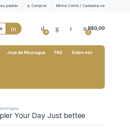
eu pedido
Comprar
Minha Conta / Cadastre-se
My Account
R$
0,00
0
0
Joya de Nicaragua
FAQ
Sobre nós
eira Página
ler Your Day Just bettee