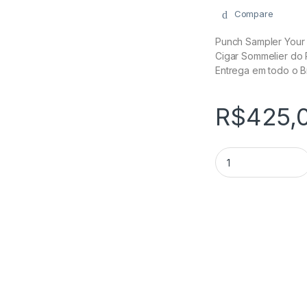
Compare
Punch Sampler Your 
Cigar Sommelier do 
Entrega em todo o Br
R$
425,
Punch Sampler Your