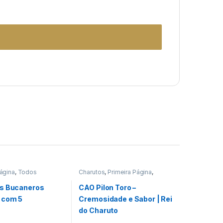
Página
,
Todos
Charutos
,
Primeira Página
,
Todos Produtos
s Bucaneros
CAO Pilon Toro –
 com 5
Cremosidade e Sabor | Rei
do Charuto