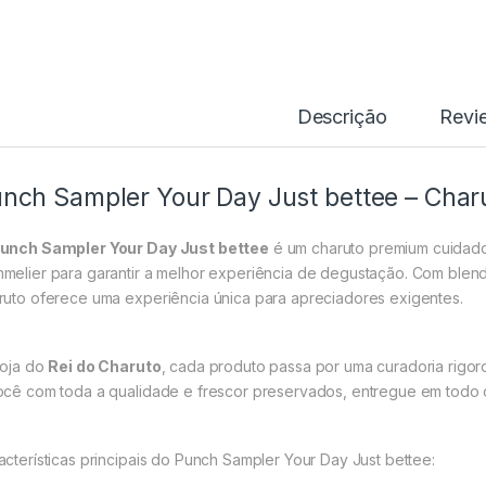
Descrição
Revi
nch Sampler Your Day Just bettee – Char
unch Sampler Your Day Just bettee
é um charuto premium cuidad
melier para garantir a melhor experiência de degustação. Com blend
ruto oferece uma experiência única para apreciadores exigentes.
loja do
Rei do Charuto
, cada produto passa por uma curadoria rigo
ocê com toda a qualidade e frescor preservados, entregue em todo 
acterísticas principais do Punch Sampler Your Day Just bettee: