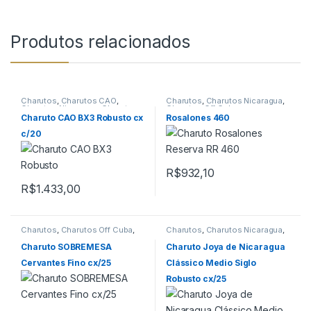
Produtos relacionados
Charutos
,
Charutos CAO
,
Charutos
,
Charutos Nicaragua
,
Charutos Nicaragua
,
Charutos
Charutos Off Cuba
Off Cuba
Charuto CAO BX3 Robusto cx
Rosalones 460
c/20
R$
932,10
R$
1.433,00
Charutos
,
Charutos Off Cuba
,
Charutos
,
Charutos Nicaragua
,
Charutos Sobremesa
Charutos Off Cuba
,
Todos
Produtos
Charuto SOBREMESA
Charuto Joya de Nicaragua
Cervantes Fino cx/25
Clássico Medio Siglo
Robusto cx/25