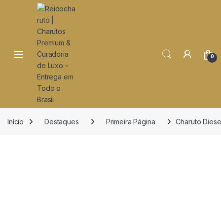
o
conteúdo
Open
0
Início
Destaques
Primeira Página
Charuto Diese