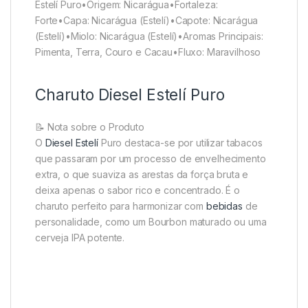
Estelí Puro•Origem: Nicarágua•Fortaleza:
Forte•Capa: Nicarágua (Estelí)•Capote: Nicarágua
(Estelí)•Miolo: Nicarágua (Estelí)•Aromas Principais:
Pimenta, Terra, Couro e Cacau•Fluxo: Maravilhoso
Charuto Diesel Estelí Puro
📝 Nota sobre o Produto
O
Diesel Estelí
Puro destaca-se por utilizar tabacos
que passaram por um processo de envelhecimento
extra, o que suaviza as arestas da força bruta e
deixa apenas o sabor rico e concentrado. É o
charuto perfeito para harmonizar com
bebidas
de
personalidade, como um Bourbon maturado ou uma
cerveja IPA potente.