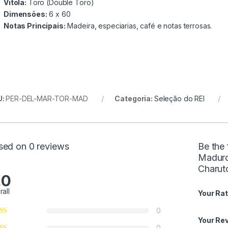
Vitola:
Toro (Double Toro)
Dimensões:
6 x 60
Notas Principais:
Madeira, especiarias, café e notas terrosas.
U:
PER-DEL-MAR-TOR-MAD
Categoria:
Seleção do REI
sed on 0 reviews
Be the 
Maduro
Charut
.0
rall
Your Rat
0
Your Re
0