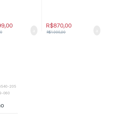
99,00
R$
870,00
00
R$
1.000,00
06540-205
49-060
ão