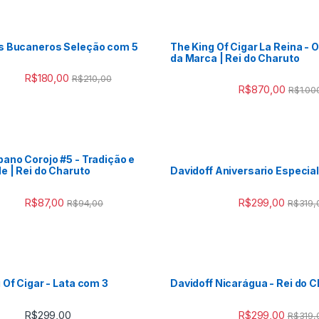
s Bucaneros Seleção com 5
The King Of Cigar La Reina - 
da Marca | Rei do Charuto
R$
180,00
R$
210,00
R$
870,00
R$
1.00
ano Corojo #5 - Tradição e
e | Rei do Charuto
Davidoff Aniversario Especial
R$
87,00
R$
299,00
R$
94,00
R$
319,
 Of Cigar - Lata com 3
Davidoff Nicarágua - Rei do 
R$
299,00
R$
299,00
R$
319,