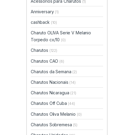
Acessórios para Charutos
(1)
Anniversary
(1)
cashback
(10)
Charuto OLIVA Serie V Melanio
Torpedo cx/10
(0)
Charutos
(122)
Charutos CAO
(6)
Charutos da Semana
(2)
Charutos Nacionais
(14)
Charutos Nicaragua
(21)
Charutos Off Cuba
(44)
Charutos Oliva Melanio
(0)
Charutos Sobremesa
(5)