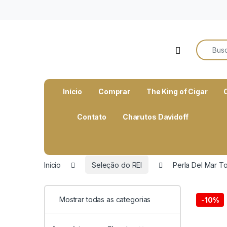
o
conteúdo
Search f
Open
Início
Comprar
The King of Cigar
Contato
Charutos Davidoff
Início
Seleção do REI
Perla Del Mar T
Mostrar todas as categorias
-
10%