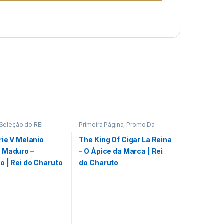
Seleção do REI
Primeira Página
,
Promo Da
Semana
,
Seleção do REI
rie V Melanio
The King Of Cigar La Reina
 Maduro –
– O Ápice da Marca | Rei
o | Rei do Charuto
do Charuto