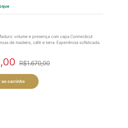
toque
Maduro: volume e presença com capa Connecticut
nsas de madeira, café e terra. Experiência sofisticada.
9,00
R$
1.670,00
 ao carrinho