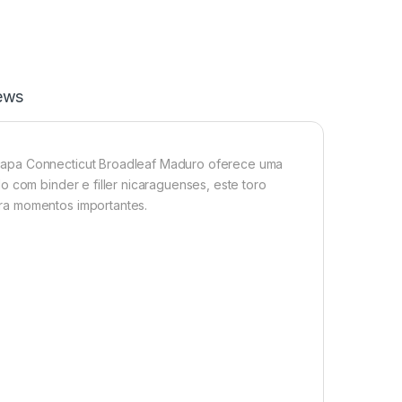
ews
capa Connecticut Broadleaf Maduro oferece uma
o com binder e filler nicaraguenses, este toro
ra momentos importantes.