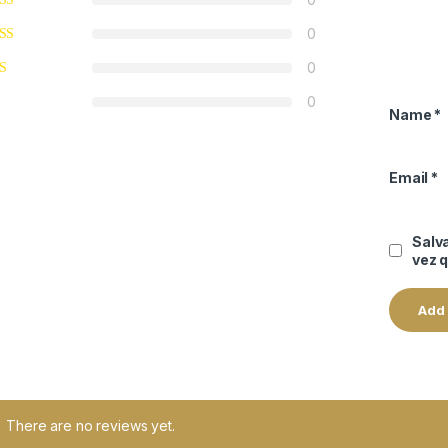
0
0
0
Name
*
Email
*
Salv
vez 
There are no reviews yet.