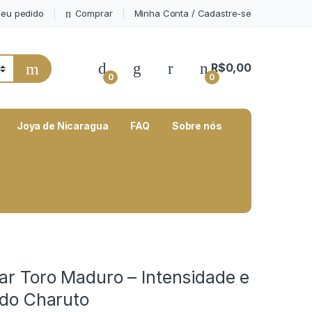
eu pedido
Comprar
Minha Conta / Cadastre-se
My Account
R$
0,00
0
0
Joya de Nicaragua
FAQ
Sobre nós
ar Toro Maduro – Intensidade e
 do Charuto