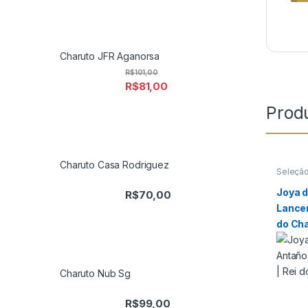
Charuto JFR Aganorsa
R$
101,00
R$
81,00
Prod
Charuto Casa Rodriguez
Seleção
Joya 
R$
70,00
Lancer
do Ch
Charuto Nub Sg
R$
99,00