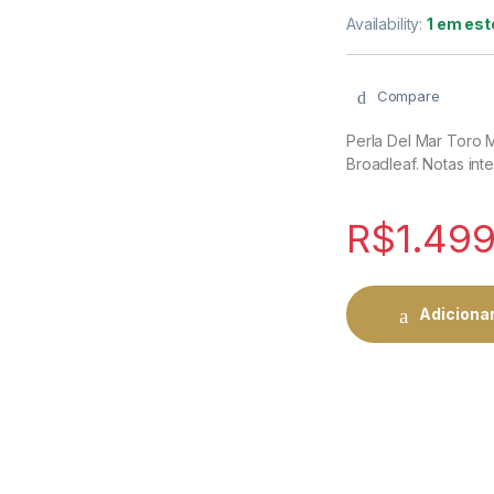
Availability:
1 em es
Compare
Perla Del Mar Toro 
Broadleaf. Notas inte
R$
1.49
Adicionar