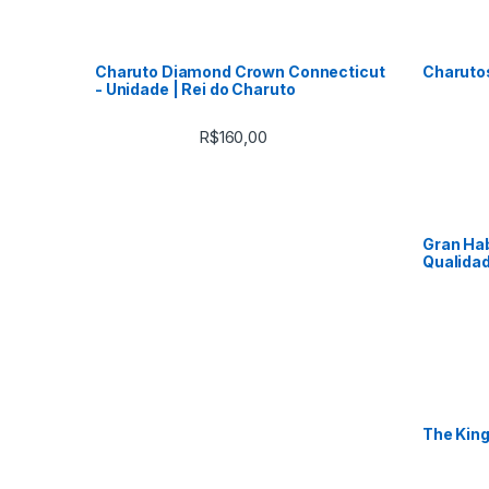
Charuto Diamond Crown Connecticut
Charuto
- Unidade | Rei do Charuto
R$
160,00
Gran Hab
Qualidad
The King