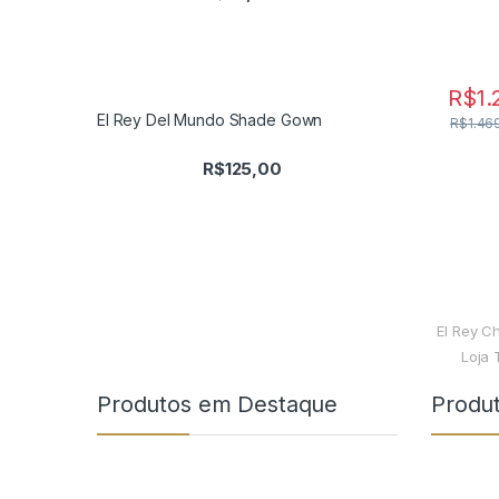
R$
1.
El Rey Del Mundo Shade Gown
R$
1.46
R$
125,00
El Rey C
Loja 
Produtos em Destaque
Produ