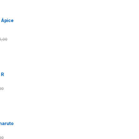
O Ápice
0,00
 R
00
Charuto
00