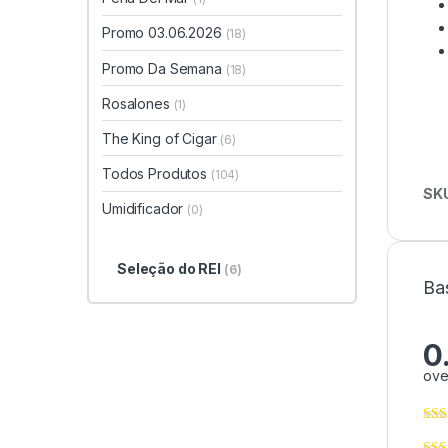
Promo 03.06.2026
(18)
Promo Da Semana
(18)
Rosalones
(1)
The King of Cigar
(6)
Todos Produtos
(104)
SK
Umidificador
(0)
Seleção do REI
(6)
Ba
0
ove