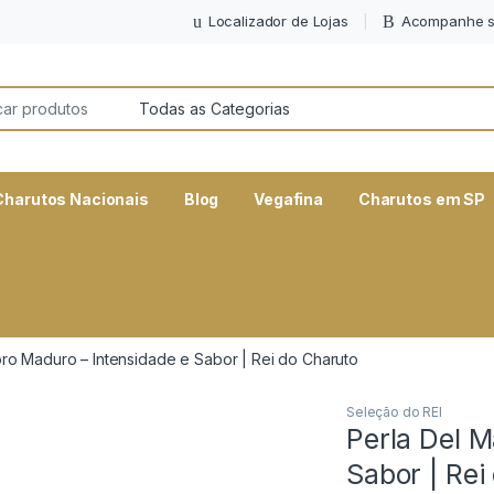
Localizador de Lojas
Acompanhe s
or:
Charutos Nacionais
Blog
Vegafina
Charutos em SP
oro Maduro – Intensidade e Sabor | Rei do Charuto
Seleção do REI
Perla Del M
Sabor | Rei