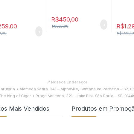
R$
450,00
259,00
R$
1.2
R$
525,00
9,00
R$
1.599,
📍 Nossos Endereços
harutaria • Alameda Safira, 341 – Alphaville, Santana de Parnaíba – SP, 
The King of Cigar • Praça Vaticano, 321 – Itaim Bibi, São Paulo – SP, 014
tos Mais Vendidos
Produtos em Promoç