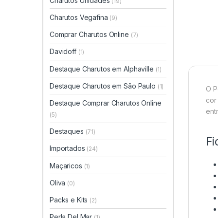
Charutos Unidades
(19)
Charutos Vegafina
(9)
Comprar Charutos Online
(7)
Davidoff
(1)
Destaque Charutos em Alphaville
(1)
Destaque Charutos em São Paulo
(1)
O P
cor
Destaque Comprar Charutos Online
ent
(5)
Destaques
(71)
Fi
Importados
(24)
Maçaricos
(1)
Oliva
(0)
Packs e Kits
(2)
Perla Del Mar
(1)