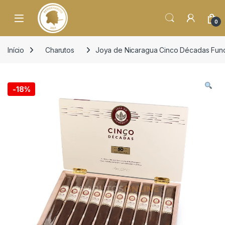
o
conteúdo
Open
0
Início
Charutos
Joya de Nicaragua Cinco Décadas Fund
-
18%