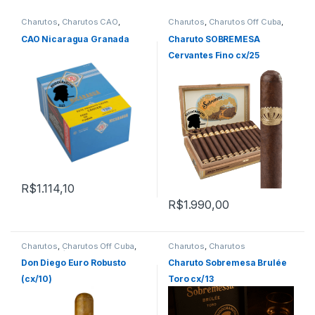
Charutos
,
Charutos CAO
,
Charutos
,
Charutos Off Cuba
,
Charutos Nicaragua
,
Charutos
Charutos Sobremesa
Off Cuba
CAO Nicaragua Granada
Charuto SOBREMESA
Cervantes Fino cx/25
R$
1.114,10
R$
1.990,00
Charutos
,
Charutos Off Cuba
,
Charutos
,
Charutos
Primeira Página
Sobremesa
,
Todos Produtos
Don Diego Euro Robusto
Charuto Sobremesa Brulée
(cx/10)
Toro cx/13