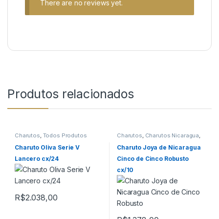
There are no reviews yet.
Produtos relacionados
Charutos
,
Todos Produtos
Charutos
,
Charutos Nicaragua
,
Charutos Off Cuba
,
Todos
Produtos
Charuto Oliva Serie V
Charuto Joya de Nicaragua
Lancero cx/24
Cinco de Cinco Robusto
cx/10
R$
2.038,00