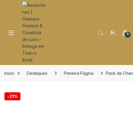
o
conteúdo
Open
0
Início
Destaques
Primeira Página
Pack de Charu
-
21%