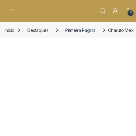
o
conteúdo
Open
0
Início
Destaques
Primeira Página
Charuto Mexi 