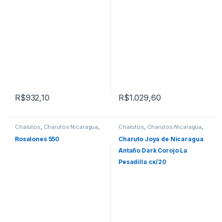
R$
932,10
R$
1.029,60
Charutos
,
Charutos Nicaragua
,
Charutos
,
Charutos Nicaragua
,
Charutos Off Cuba
,
Todos
Charutos Off Cuba
,
Todos
Produtos
Produtos
Rosalones 550
Charuto Joya de Nicaragua
Antaño Dark Corojo La
Pesadilla cx/20