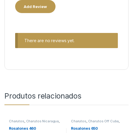
There are no reviews yet.
Produtos relacionados
Charutos
,
Charutos Nicaragua
,
Charutos
,
Charutos Off Cuba
,
Charutos Off Cuba
Rosalones
Rosalones 460
Rosalones 650