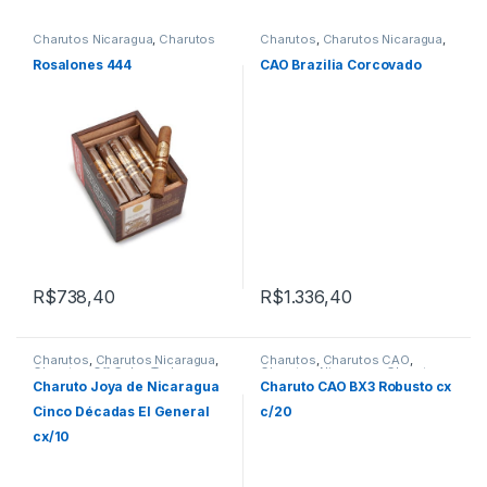
Charutos Nicaragua
,
Charutos
Charutos
,
Charutos Nicaragua
,
Off Cuba
Charutos Off Cuba
,
Primeira
Página
Rosalones 444
CAO Brazilia Corcovado
R$
738,40
R$
1.336,40
Charutos
,
Charutos Nicaragua
,
Charutos
,
Charutos CAO
,
Charutos Off Cuba
,
Todos
Charutos Nicaragua
,
Charutos
Produtos
Off Cuba
Charuto Joya de Nicaragua
Charuto CAO BX3 Robusto cx
Cinco Décadas El General
c/20
cx/10