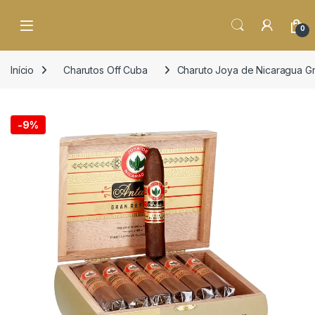
o
conteúdo
Open
0
Início
Charutos Off Cuba
Charuto Joya de Nicaragua G
-
9%