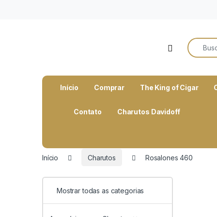
o
conteúdo
Search f
Open
Início
Comprar
The King of Cigar
Contato
Charutos Davidoff
Início
Charutos
Rosalones 460
Mostrar todas as categorias