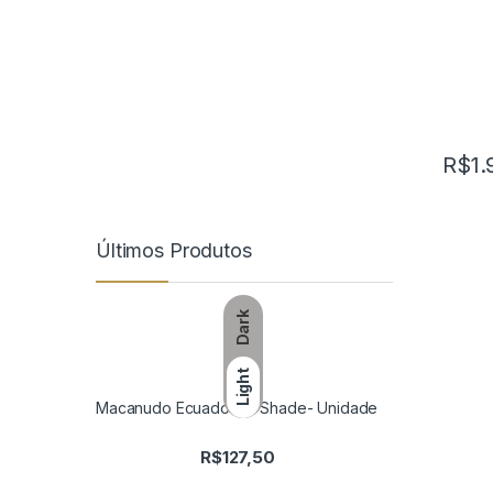
R$
1.
Últimos Produtos
Dark
Light
Macanudo Ecuadorian Shade- Unidade
R$
127,50