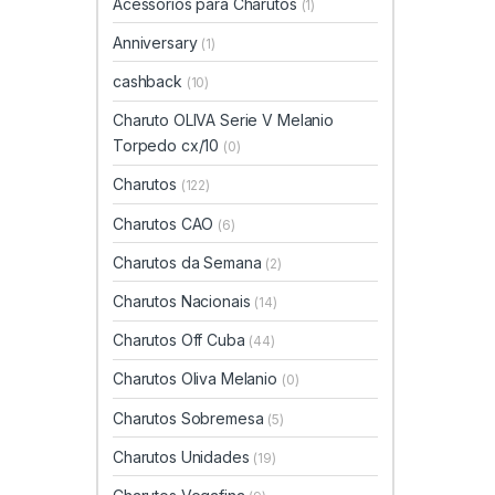
Acessórios para Charutos
(1)
Anniversary
(1)
cashback
(10)
Charuto OLIVA Serie V Melanio
Torpedo cx/10
(0)
Charutos
(122)
Charutos CAO
(6)
Charutos da Semana
(2)
Charutos Nacionais
(14)
Charutos Off Cuba
(44)
Charutos Oliva Melanio
(0)
Charutos Sobremesa
(5)
Charutos Unidades
(19)