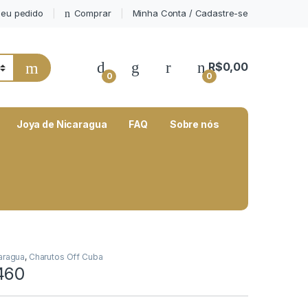
eu pedido
Comprar
Minha Conta / Cadastre-se
My Account
R$
0,00
0
0
Joya de Nicaragua
FAQ
Sobre nós
aragua
,
Charutos Off Cuba
460