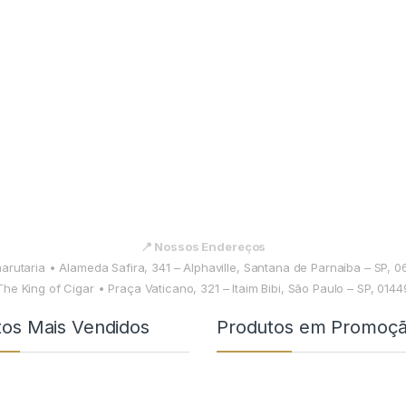
📍 Nossos Endereços
harutaria • Alameda Safira, 341 – Alphaville, Santana de Parnaíba – SP, 
The King of Cigar • Praça Vaticano, 321 – Itaim Bibi, São Paulo – SP, 014
tos Mais Vendidos
Produtos em Promoç