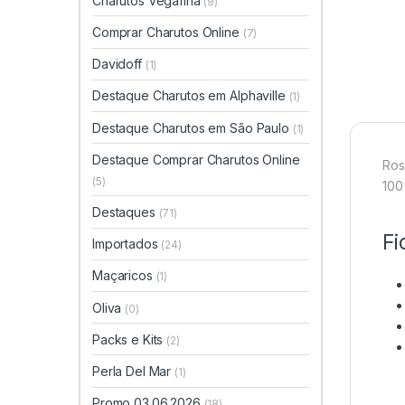
Charutos Vegafina
(9)
Comprar Charutos Online
(7)
Davidoff
(1)
Destaque Charutos em Alphaville
(1)
Destaque Charutos em São Paulo
(1)
Destaque Comprar Charutos Online
Ros
(5)
100
Destaques
(71)
Fi
Importados
(24)
Maçaricos
(1)
Oliva
(0)
Packs e Kits
(2)
Perla Del Mar
(1)
Promo 03.06.2026
(18)