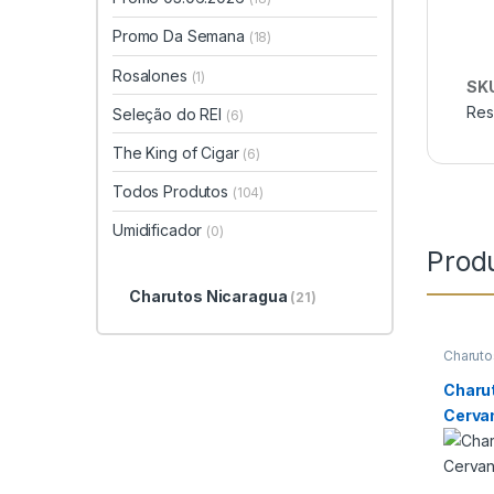
Promo Da Semana
(18)
Rosalones
(1)
SK
Res
Seleção do REI
(6)
The King of Cigar
(6)
Todos Produtos
(104)
Umidificador
(0)
Prod
Charutos Nicaragua
(21)
Charuto
Charut
Charu
Cervan