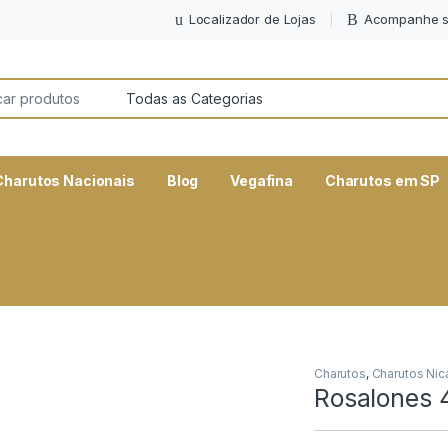
Localizador de Lojas
Acompanhe s
or:
Charutos Nacionais
Blog
Vegafina
Charutos em SP
Charutos
,
Charutos Nic
Rosalones 