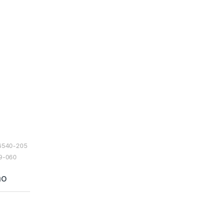
06540-205
49-060
ão