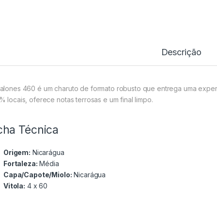
Descrição
alones 460 é um charuto de formato robusto que entrega uma exper
% locais, oferece notas terrosas e um final limpo.
cha Técnica
Origem:
Nicarágua
Fortaleza:
Média
Capa/Capote/Miolo:
Nicarágua
Vitola:
4 x 60