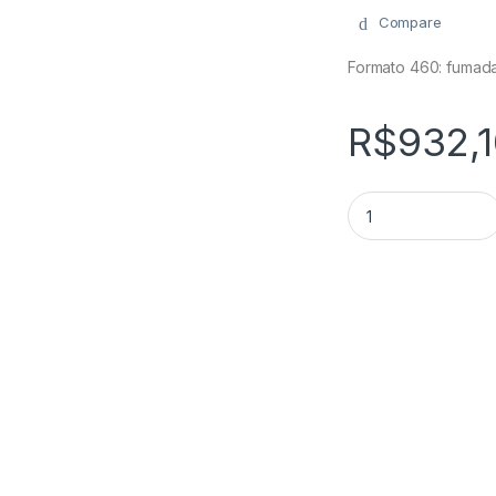
Compare
Formato 460: fumada
R$
932,
Rosalones 460 qua