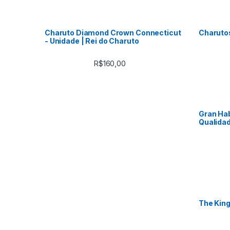
Charuto Diamond Crown Connecticut
Charuto
- Unidade | Rei do Charuto
R$
160,00
Gran Hab
Qualidad
The King