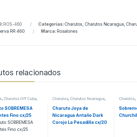
U:
ROS-460
Categorias:
Charutos
,
Charutos Nicaragua
,
Charu
erva RR 460
Marca:
Rosalones
utos relacionados
s
,
Charutos Off Cuba
,
Charutos
,
Charutos Nicaragua
,
Charutos
,
os Sobremesa
Charutos Off Cuba
,
Todos
Charutos
Produtos
to SOBREMESA
Charuto Joya de
Sobreme
tes Fino cx/25
Nicaragua Antaño Dark
Churchil
Corojo La Pesadilla cx/20