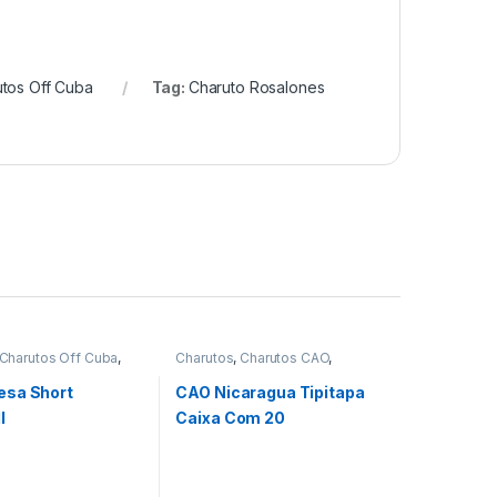
tos Off Cuba
Tag:
Charuto Rosalones
Charutos Off Cuba
,
Charutos
,
Charutos CAO
,
 Sobremesa
Charutos Nicaragua
,
Charutos
Off Cuba
,
Importados
sa Short
CAO Nicaragua Tipitapa
l
Caixa Com 20