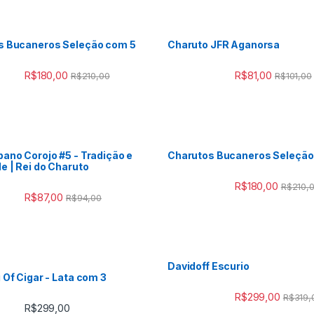
s Bucaneros Seleção com 5
Charuto JFR Aganorsa
R$
180,00
R$
81,00
R$
210,00
R$
101,00
ano Corojo #5 - Tradição e
Charutos Bucaneros Seleção
e | Rei do Charuto
R$
180,00
R$
210,
R$
87,00
R$
94,00
Davidoff Escurio
 Of Cigar - Lata com 3
R$
299,00
R$
319,
R$
299,00