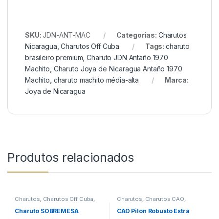
SKU:
JDN-ANT-MAC
Categorias:
Charutos
Nicaragua
,
Charutos Off Cuba
Tags:
charuto
brasileiro premium
,
Charuto JDN Antaño 1970
Machito
,
Charuto Joya de Nicaragua Antaño 1970
Machito
,
charuto machito média-alta
Marca:
Joya de Nicaragua
Produtos relacionados
Charutos
,
Charutos Off Cuba
,
Charutos
,
Charutos CAO
,
Charutos Sobremesa
Charutos Nicaragua
,
Charutos
Off Cuba
,
Todos Produtos
Charuto SOBREMESA
CAO Pilon Robusto Extra