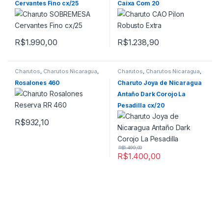
Cervantes Fino cx/25
Caixa Com 20
R$
1.990,00
R$
1.238,90
Charutos
,
Charutos Nicaragua
,
Charutos
,
Charutos Nicaragua
,
Charutos Off Cuba
Charutos Off Cuba
,
Todos
Produtos
Rosalones 460
Charuto Joya de Nicaragua
Antaño Dark Corojo La
Pesadilla cx/20
R$
932,10
R$
1.499,00
R$
1.400,00