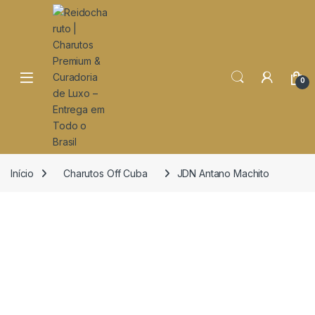
o
conteúdo
Open
0
Início
Charutos Off Cuba
JDN Antano Machito