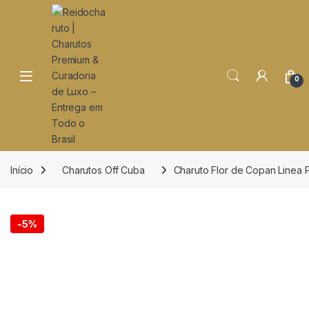
o
conteúdo
Open
0
Início
Charutos Off Cuba
Charuto Flor de Copan Linea P
-
5%