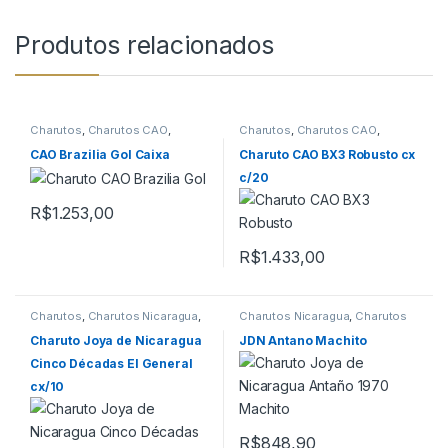
Produtos relacionados
Charutos
,
Charutos CAO
,
Charutos
,
Charutos CAO
,
Charutos Nicaragua
,
Charutos
Charutos Nicaragua
,
Charutos
Off Cuba
,
Primeira Página
Off Cuba
CAO Brazilia Gol Caixa
Charuto CAO BX3 Robusto cx
c/20
R$
1.253,00
R$
1.433,00
Charutos
,
Charutos Nicaragua
,
Charutos Nicaragua
,
Charutos
Charutos Off Cuba
,
Todos
Off Cuba
Produtos
Charuto Joya de Nicaragua
JDN Antano Machito
Cinco Décadas El General
cx/10
R$
848,90