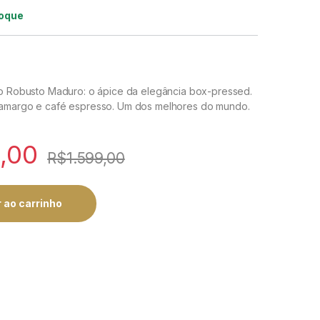
toque
io Robusto Maduro: o ápice da elegância box-pressed.
 amargo e café espresso. Um dos melhores do mundo.
,00
R$
1.599,00
 ao carrinho