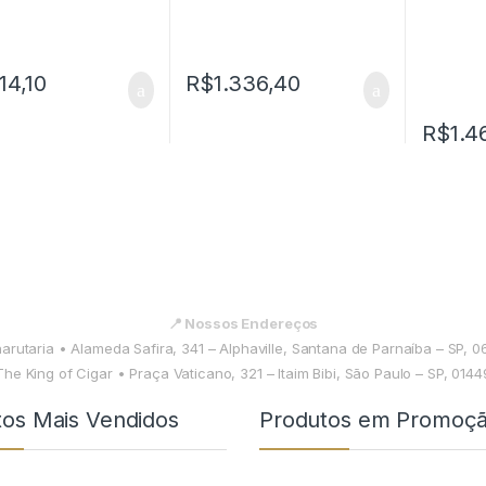
114,10
R$
1.336,40
R$
1.4
📍 Nossos Endereços
harutaria • Alameda Safira, 341 – Alphaville, Santana de Parnaíba – SP, 
The King of Cigar • Praça Vaticano, 321 – Itaim Bibi, São Paulo – SP, 014
tos Mais Vendidos
Produtos em Promoç