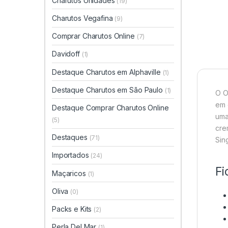
Charutos Unidades
(19)
Charutos Vegafina
(9)
Comprar Charutos Online
(7)
Davidoff
(1)
Destaque Charutos em Alphaville
(1)
Destaque Charutos em São Paulo
(1)
O O
em 
Destaque Comprar Charutos Online
uma
(5)
cre
Destaques
(71)
Sing
Importados
(24)
Fi
Maçaricos
(1)
Oliva
(0)
Packs e Kits
(2)
Perla Del Mar
(1)