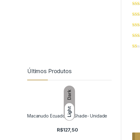
Últimos Produtos
Dark
Light
Macanudo Ecuadorian Shade- Unidade
R$
127,50