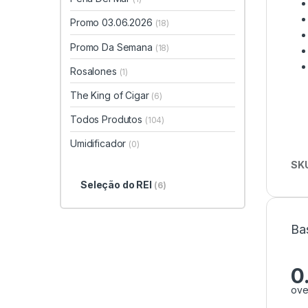
Promo 03.06.2026
(18)
Promo Da Semana
(18)
Rosalones
(1)
The King of Cigar
(6)
Todos Produtos
(104)
Umidificador
(0)
SK
Seleção do REI
(6)
Ba
0
ove