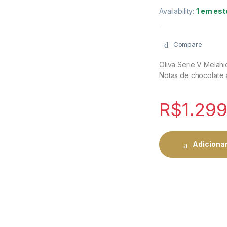
Availability:
1 em es
Compare
Oliva Serie V Melan
Notas de chocolate
R$
1.299
Adicionar