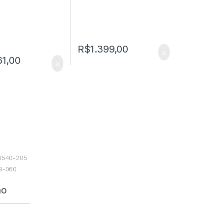
R$
1.399,00
61,00
06540-205
49-060
ão