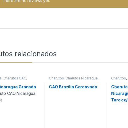
There are no reviews yet.
utos relacionados
s
,
Charutos CAO
,
Charutos
,
Charutos Nicaragua
,
Charutos
,
s Nicaragua
,
Charutos
Charutos Off Cuba
,
Primeira
Charutos 
ba
Página
Produtos
icaragua Granada
CAO Brazilia Corcovado
Charuto
Nicarag
Toro cx/