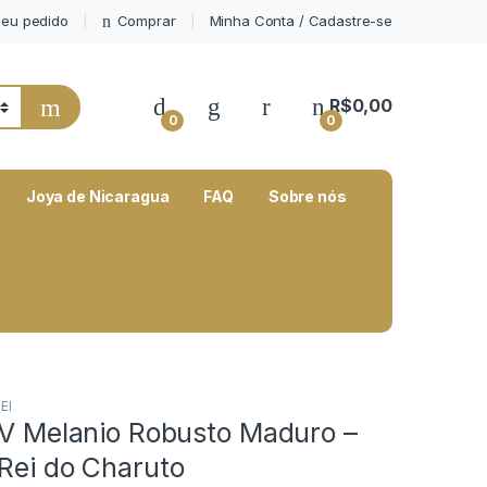
eu pedido
Comprar
Minha Conta / Cadastre-se
My Account
R$
0,00
0
0
Joya de Nicaragua
FAQ
Sobre nós
EI
 V Melanio Robusto Maduro –
Rei do Charuto