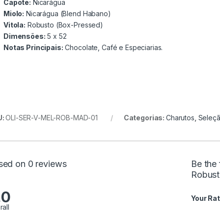
Capote:
Nicarágua
Miolo:
Nicarágua (Blend Habano)
Vitola:
Robusto (Box-Pressed)
Dimensões:
5 x 52
Notas Principais:
Chocolate, Café e Especiarias.
U:
OLI-SER-V-MEL-ROB-MAD-01
Categorias:
Charutos
,
Seleçã
sed on 0 reviews
Be the 
Robust
.0
Your Rat
rall