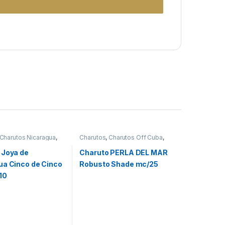
Charutos Nicaragua
,
Charutos
,
Charutos Off Cuba
,
Off Cuba
,
Todos
Perla Del Mar
 Joya de
Charuto PERLA DEL MAR
ua Cinco de Cinco
Robusto Shade mc/25
10