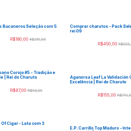
s Bucaneros Seleção com 5
Comprar charutos - Pack Sel
rei 09
R$
180,00
R$
210,00
R$
450,00
R$
525
ano Corojo #5 - Tradição e
e | Rei do Charuto
Aganorsa Leaf La Validación 
Excelência | Rei do Charuto
R$
87,00
R$
94,00
R$
155,00
R$
170,
 Of Cigar - Lata com 3
E.P. Carrillo Top Maduro - Int