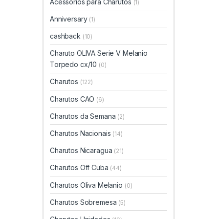
Acessórios para Charutos
(1)
Anniversary
(1)
cashback
(10)
Charuto OLIVA Serie V Melanio
Torpedo cx/10
(0)
Charutos
(122)
Charutos CAO
(6)
Charutos da Semana
(2)
Charutos Nacionais
(14)
Charutos Nicaragua
(21)
Charutos Off Cuba
(44)
Charutos Oliva Melanio
(0)
Charutos Sobremesa
(5)