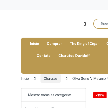
o
conteúdo
Search f
Open
Início
Comprar
The King of Cigar
Contato
Charutos Davidoff
Início
Charutos
Oliva Serie V Melanio
Mostrar todas as categorias
-
19%