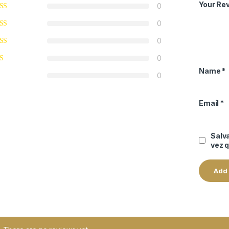
Your Re
0
0
0
0
Name
*
0
Email
*
Salv
vez 