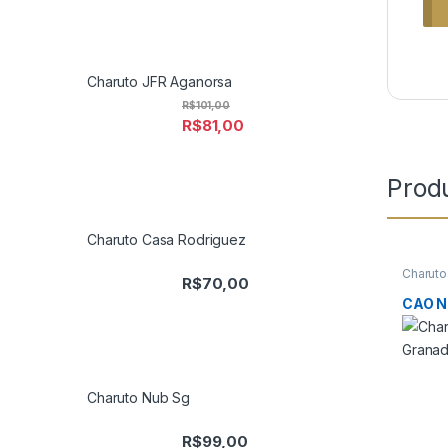
Charuto JFR Aganorsa
R$
101,00
R$
81,00
Prod
Charuto Casa Rodriguez
Charuto
R$
70,00
Charuto
Off Cu
CAO N
Charuto Nub Sg
R$
99,00