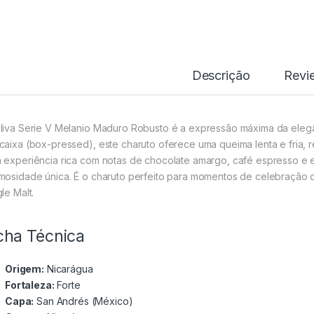
Descrição
Revi
liva Serie V Melanio Maduro Robusto é a expressão máxima da ele
caixa (box-pressed), este charuto oferece uma queima lenta e fria
 experiência rica com notas de chocolate amargo, café espresso e e
mosidade única. É o charuto perfeito para momentos de celebração
le Malt.
cha Técnica
Origem:
Nicarágua
Fortaleza:
Forte
Capa:
San Andrés (México)