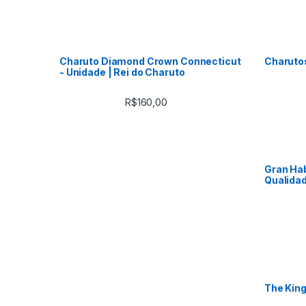
Charuto Diamond Crown Connecticut
Charuto
- Unidade | Rei do Charuto
R$
160,00
Gran Hab
Qualidad
The King