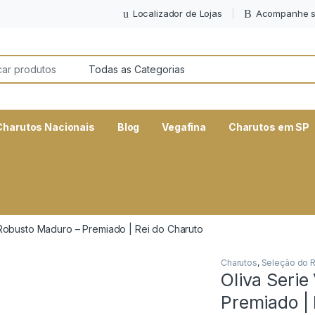
Localizador de Lojas
Acompanhe s
or:
Charutos Nacionais
Blog
Vegafina
Charutos em SP
 Robusto Maduro – Premiado | Rei do Charuto
Charutos
,
Seleção do R
Oliva Serie
Premiado | 