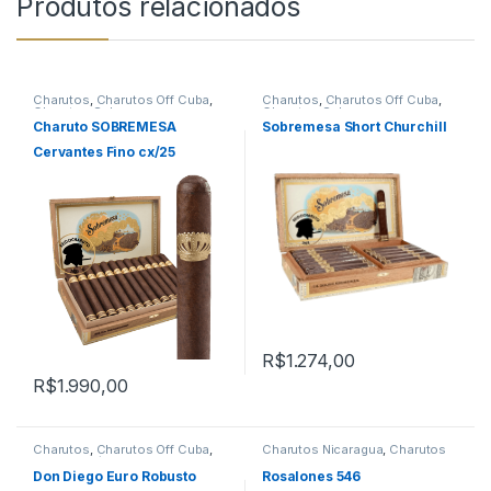
Produtos relacionados
Charutos
,
Charutos Off Cuba
,
Charutos
,
Charutos Off Cuba
,
Charutos Sobremesa
Charutos Sobremesa
Charuto SOBREMESA
Sobremesa Short Churchill
Cervantes Fino cx/25
R$
1.274,00
R$
1.990,00
Charutos
,
Charutos Off Cuba
,
Charutos Nicaragua
,
Charutos
Primeira Página
Off Cuba
Don Diego Euro Robusto
Rosalones 546