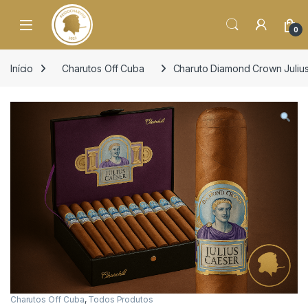
o
conteúdo
Open
0
Início
Charutos Off Cuba
Charuto Diamond Crown Julius
Charutos Off Cuba
,
Todos Produtos