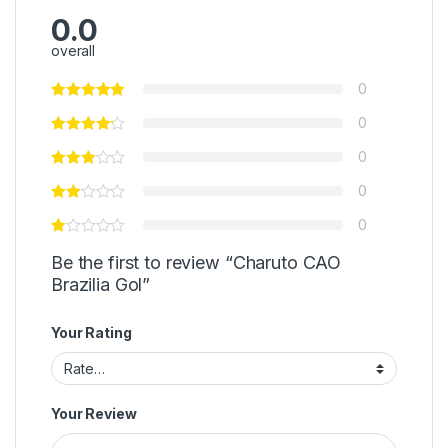
0.0
overall
0
0
0
0
0
Be the first to review “Charuto CAO
Brazilia Gol”
Your Rating
Your Review