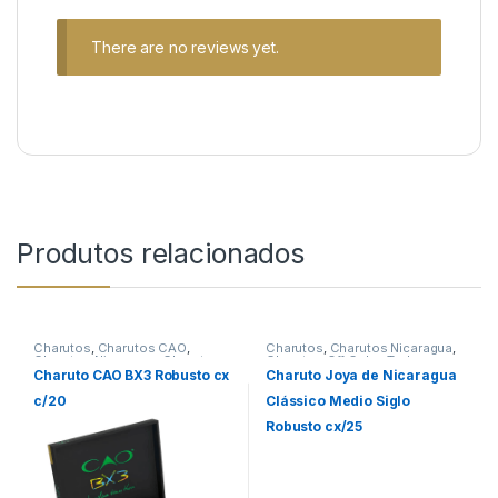
There are no reviews yet.
Produtos relacionados
Charutos
,
Charutos CAO
,
Charutos
,
Charutos Nicaragua
,
Charutos Nicaragua
,
Charutos
Charutos Off Cuba
,
Todos
Off Cuba
Produtos
Charuto CAO BX3 Robusto cx
Charuto Joya de Nicaragua
c/20
Clássico Medio Siglo
Robusto cx/25