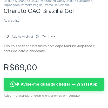
Charutos
,
Charutos CAO
,
Charutos Off Cuba
,
Charutos Unidades
,
Importados
,
Primeira Página
,
Promo Da Semana
Charuto CAO Brazilia Gol
Availability:
Compare
Add to wishlist
Tributo ao tabaco brasileiro com capa Maduro Arapiraca e
notas de café e chocolate.
R$
69,00
🔔 Avise-me quando chegar — WhatsApp
Avise-me quando chegar e entraremos em contato.