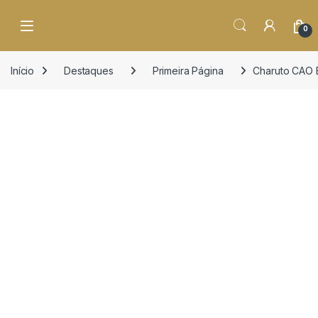
o
conteúdo
Open
0
Início
Destaques
Primeira Página
Charuto CAO B