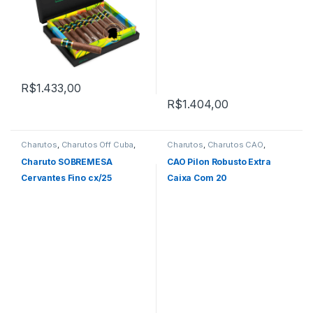
R$
1.433,00
R$
1.404,00
Charutos
,
Charutos Off Cuba
,
Charutos
,
Charutos CAO
,
Charutos Sobremesa
Charutos Nicaragua
,
Charutos
Off Cuba
,
Todos Produtos
Charuto SOBREMESA
CAO Pilon Robusto Extra
Cervantes Fino cx/25
Caixa Com 20