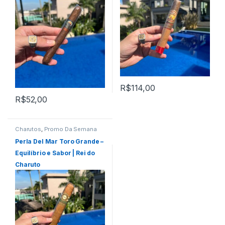
R$
114,00
R$
52,00
Charutos
,
Promo Da Semana
Perla Del Mar Toro Grande –
Equilíbrio e Sabor | Rei do
Charuto