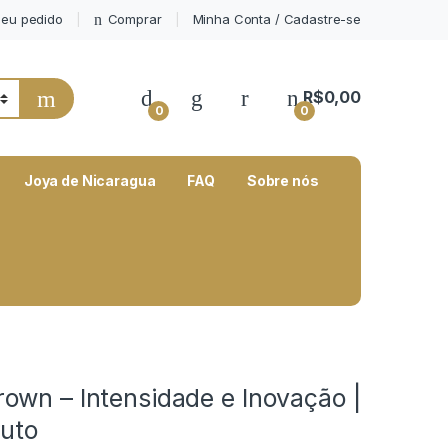
eu pedido
Comprar
Minha Conta / Cadastre-se
My Account
R$
0,00
0
0
Joya de Nicaragua
FAQ
Sobre nós
own – Intensidade e Inovação |
ruto