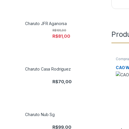
Charuto JFR Aganorsa
R$
101,00
Prod
R$
81,00
Comprar
da Sem
Promo 
CAO W
Charuto Casa Rodriguez
R$
70,00
Charuto Nub Sg
R$
99,00