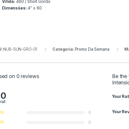
Vitola:
460 / Short Gordo
Dimensões:
4″ x 60
U:
NUB-SUN-GRO-01
Categoria:
Promo Da Semana
M
sed on 0 reviews
Be the
Intensi
.0
Your Rat
rall
Your Re
0
0