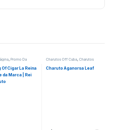
Página
,
Promo Da
Charutos Off Cuba
,
Charutos
Seleção do REI
Unidades
,
Primeira Página
,
Promo Da Semana
 Of Cigar La Reina
Charuto Aganorsa Leaf
e da Marca | Rei
uto