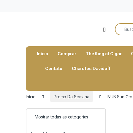
o
conteúdo
Search f
Open
Início
Comprar
The King of Cigar
Contato
Charutos Davidoff
Início
Promo Da Semana
NUB Sun Grow
Mostrar todas as categorias