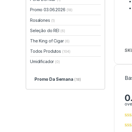
Promo 03.06.2026
(18)
Rosalones
(1)
Seleção do REI
(6)
The King of Cigar
(6)
SK
Todos Produtos
(104)
Umidificador
(0)
Ba
Promo Da Semana
(18)
0
ove