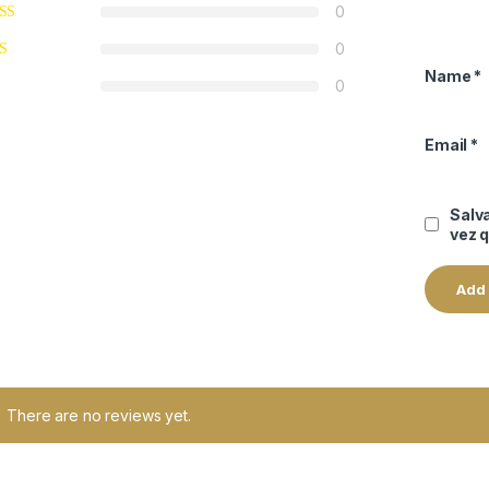
0
0
Name
*
0
Email
*
Salv
vez 
There are no reviews yet.