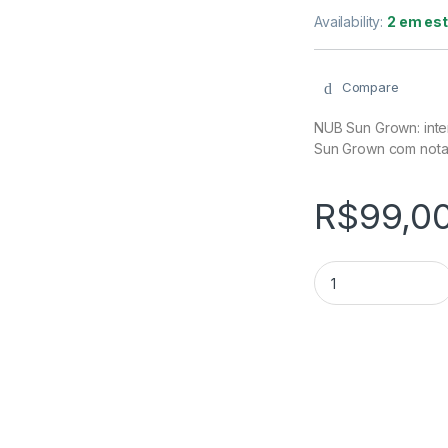
Availability:
2 em es
Compare
NUB Sun Grown: inte
Sun Grown com notas
R$
99,0
NUB Sun Grown - In