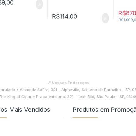
39,00
R$
870
R$
114,00
R$
1.000,
📍 Nossos Endereços
harutaria • Alameda Safira, 341 – Alphaville, Santana de Parnaíba – SP, 
The King of Cigar • Praça Vaticano, 321 – Itaim Bibi, São Paulo – SP, 014
tos Mais Vendidos
Produtos em Promoç