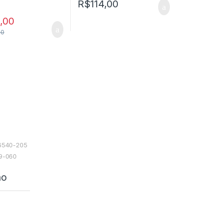
R$
114,00
,00
00
06540-205
49-060
ão