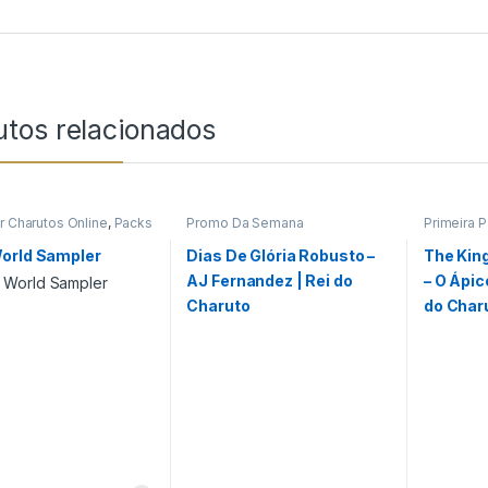
utos relacionados
 Charutos Online
,
Packs
Promo Da Semana
Primeira 
ana
,
Primeira Página
,
Semana
,
Da Semana
orld Sampler
Dias De Glória Robusto –
The King
AJ Fernandez | Rei do
– O Ápic
Charuto
do Char