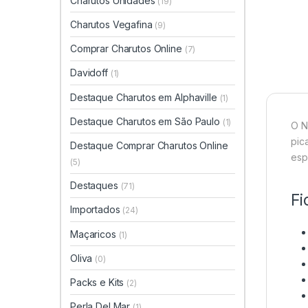
Charutos Unidades
(19)
Charutos Vegafina
(9)
Comprar Charutos Online
(7)
Davidoff
(1)
Destaque Charutos em Alphaville
(1)
Destaque Charutos em São Paulo
(1)
O N
pic
Destaque Comprar Charutos Online
esp
(5)
Destaques
(71)
Fi
Importados
(24)
Maçaricos
(1)
Oliva
(0)
Packs e Kits
(2)
Perla Del Mar
(1)