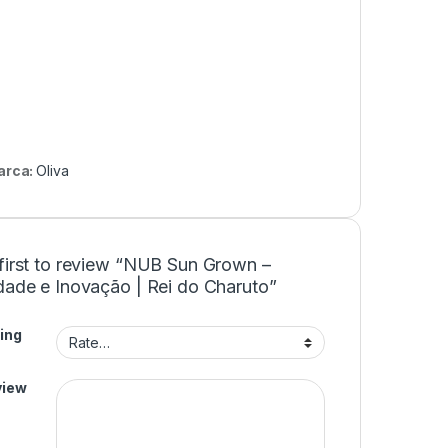
arca:
Oliva
 first to review “NUB Sun Grown –
dade e Inovação | Rei do Charuto”
ing
view