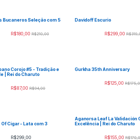
s Bucaneros Seleção com 5
Davidoff Escurio
R$
180,00
R$
299,00
R$
210,00
R$
319,
ano Corojo #5 - Tradição e
Gurkha 35th Anniversary
e | Rei do Charuto
R$
125,00
R$
175,
R$
87,00
R$
94,00
Aganorsa Leaf La Validación 
 Of Cigar - Lata com 3
Excelência | Rei do Charuto
R$
299,00
R$
155,00
R$
170,