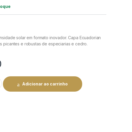
toque
nsidade solar em formato inovador. Capa Ecuadorian
 picantes e robustas de especiarias e cedro.
0
tensidade e Inovação | Rei do Charuto quantity
Adicionar ao carrinho