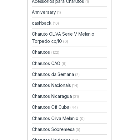
Acessórios para Charutos
(1)
Anniversary
(1)
cashback
(10)
Charuto OLIVA Serie V Melanio
Torpedo cx/10
(0)
Charutos
(122)
Charutos CAO
(6)
Charutos da Semana
(2)
Charutos Nacionais
(14)
Charutos Nicaragua
(21)
Charutos Off Cuba
(44)
Charutos Oliva Melanio
(0)
Charutos Sobremesa
(5)