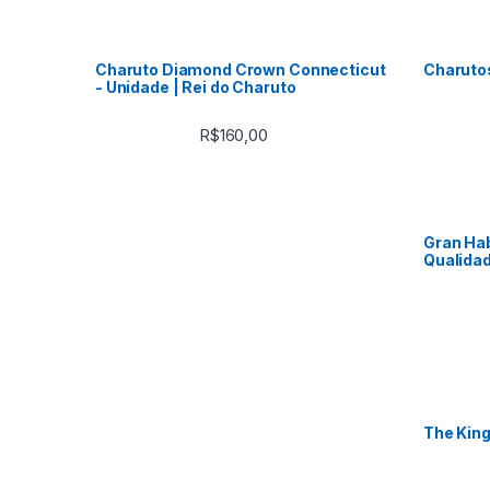
Charuto Diamond Crown Connecticut
Charuto
- Unidade | Rei do Charuto
R$
160,00
Gran Hab
Qualidad
The King