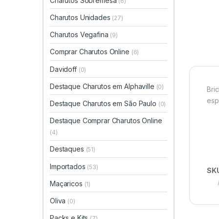
Charutos Sobremesa
(6)
Charutos Unidades
(27)
Charutos Vegafina
(9)
Comprar Charutos Online
(6)
Davidoff
(0)
Destaque Charutos em Alphaville
(0)
Bri
esp
Destaque Charutos em São Paulo
(0)
Destaque Comprar Charutos Online
(4)
Destaques
(51)
Importados
(53)
SK
Maçaricos
(1)
Oliva
(0)
Packs e Kits
(7)