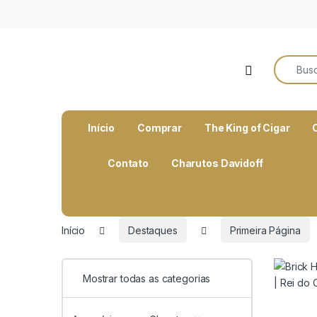
o
conteúdo
Search f
Open
Início
Comprar
The King of Cigar
Contato
Charutos Davidoff
Início
Destaques
Primeira Página
Mostrar todas as categorias