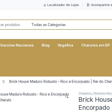
Localizador de Lojas
Acompanhe s
or:
Charutos Nacionais
Blog
Vegafina
Charutos em SP
Brick House Maduro Robusto – Rico e Encorpado | Rei do Char
Charutos
,
Charutos Nic
🔍
Brick Hous
Encorpado 