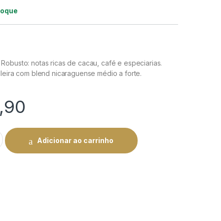
toque
Robusto: notas ricas de cacau, café e especiarias.
leira com blend nicaraguense médio a forte.
,90
 Robusto - Rico e Encorpado | Rei do Charuto quantity
Adicionar ao carrinho