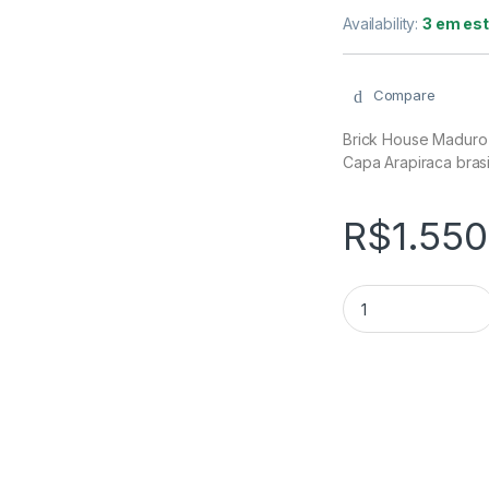
Availability:
3 em es
Compare
Brick House Maduro 
Capa Arapiraca brasi
R$
1.550
Brick House Maduro