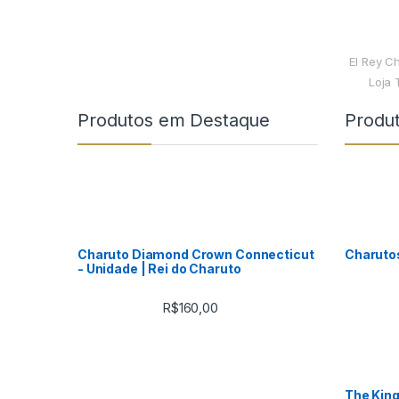
El Rey C
Loja 
Produtos em Destaque
Produ
Charuto Diamond Crown Connecticut
Charuto
- Unidade | Rei do Charuto
R$
160,00
The King