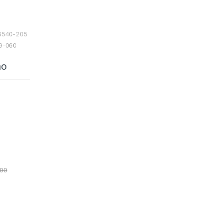
06540-205
49-060
ão
,00