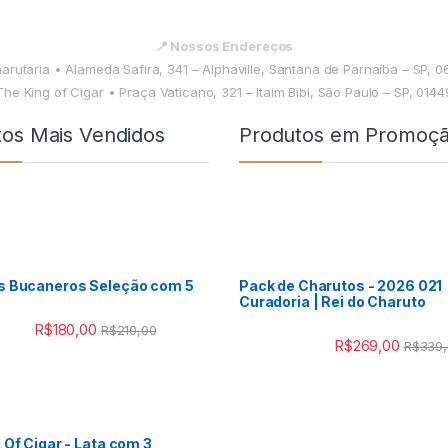
📍 Nossos Endereços
harutaria • Alameda Safira, 341 – Alphaville, Santana de Parnaíba – SP, 
The King of Cigar • Praça Vaticano, 321 – Itaim Bibi, São Paulo – SP, 014
tos Mais Vendidos
Produtos em Promoç
s Bucaneros Seleção com 5
Pack de Charutos - 2026 021
Curadoria | Rei do Charuto
R$
180,00
R$
210,00
R$
269,00
R$
339
 Of Cigar - Lata com 3