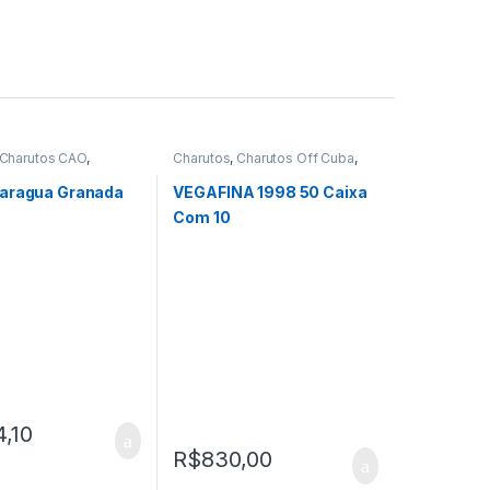
Charutos CAO
,
Charutos
,
Charutos Off Cuba
,
Nicaragua
,
Charutos
Charutos Vegafina
,
Primeira
Página
aragua Granada
VEGAFINA 1998 50 Caixa
Com 10
4,10
R$
830,00