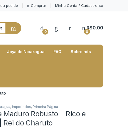
eu pedido
Comprar
Minha Conta / Cadastre-se
My Account
R$
0,00
0
0
Joya de Nicaragua
FAQ
Sobre nós
uto
aragua
,
Importados
,
Primeira Página
e Maduro Robusto – Rico e
| Rei do Charuto