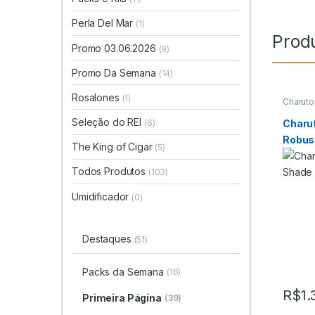
Perla Del Mar
(1)
Prod
Promo 03.06.2026
(9)
Promo Da Semana
(14)
Rosalones
(1)
Charuto
Perla D
Seleção do REI
Charu
(6)
Robus
The King of Cigar
(5)
Todos Produtos
(103)
Umidificador
(0)
Destaques
(51)
Packs da Semana
(16)
R$
1.
Primeira Página
(39)