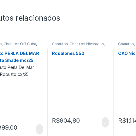
utos relacionados
s
,
Charutos Off Cuba
,
Charutos
,
Charutos Nicaragua
,
Charutos
,
el Mar
Charutos Off Cuba
,
Todos
Charutos 
Produtos
Off Cuba
to PERLA DEL MAR
Rosalones 550
CAO Nic
to Shade mc/25
R$
904,80
R$
1.11
399,00