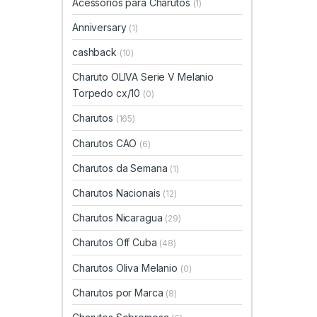
Acessórios para Charutos
(1)
Anniversary
(1)
cashback
(10)
Charuto OLIVA Serie V Melanio
Torpedo cx/10
(0)
Charutos
(165)
Charutos CAO
(6)
Charutos da Semana
(1)
Charutos Nacionais
(12)
Charutos Nicaragua
(29)
Charutos Off Cuba
(48)
Charutos Oliva Melanio
(0)
Charutos por Marca
(8)