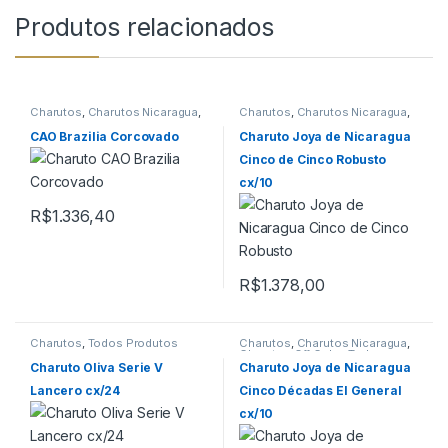
Produtos relacionados
Charutos
,
Charutos Nicaragua
,
Charutos
,
Charutos Nicaragua
,
Charutos Off Cuba
,
Primeira
Charutos Off Cuba
,
Todos
Página
Produtos
CAO Brazilia Corcovado
Charuto Joya de Nicaragua
Cinco de Cinco Robusto
cx/10
R$
1.336,40
R$
1.378,00
Charutos
,
Todos Produtos
Charutos
,
Charutos Nicaragua
,
Charutos Off Cuba
,
Todos
Produtos
Charuto Oliva Serie V
Charuto Joya de Nicaragua
Lancero cx/24
Cinco Décadas El General
cx/10