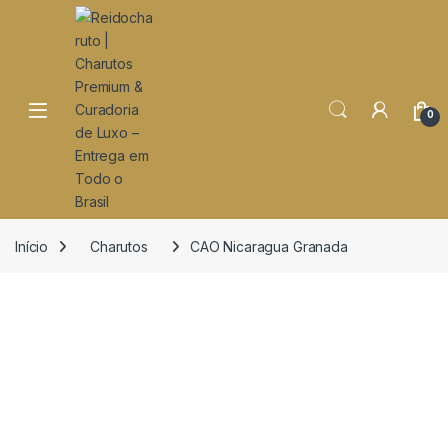
o
conteúdo
Open
0
Início
Charutos
CAO Nicaragua Granada