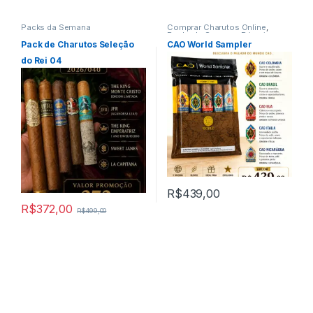
Packs da Semana
Comprar Charutos Online
,
Packs da Semana
,
Primeira
Página
,
Promo Da Semana
Pack de Charutos Seleção
CAO World Sampler
do Rei 04
R$
439,00
R$
372,00
R$
499,00