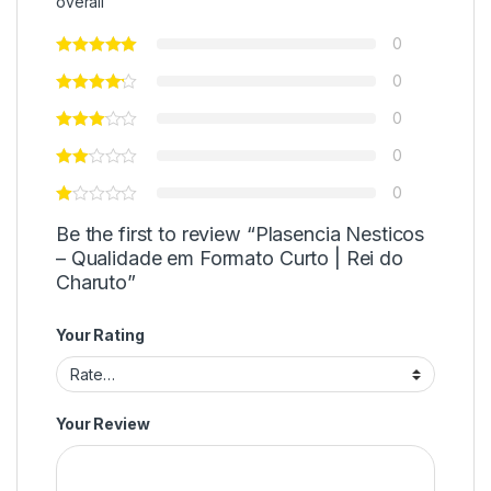
overall
0
0
0
0
0
Be the first to review “Plasencia Nesticos
– Qualidade em Formato Curto | Rei do
Charuto”
Your Rating
Your Review