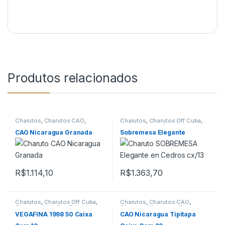
Produtos relacionados
Charutos
,
Charutos CAO
,
Charutos
,
Charutos Off Cuba
,
Charutos Nicaragua
,
Charutos
Charutos Sobremesa
Off Cuba
CAO Nicaragua Granada
Sobremesa Elegante
R$
1.114,10
R$
1.363,70
Charutos
,
Charutos Off Cuba
,
Charutos
,
Charutos CAO
,
Charutos Vegafina
,
Primeira
Charutos Nicaragua
,
Charutos
Página
Off Cuba
,
Importados
VEGAFINA 1998 50 Caixa
CAO Nicaragua Tipitapa