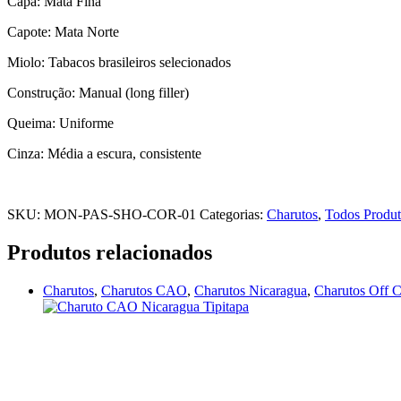
Capa: Mata Fina
Capote: Mata Norte
Miolo: Tabacos brasileiros selecionados
Construção: Manual (long filler)
Queima: Uniforme
Cinza: Média a escura, consistente
SKU:
MON-PAS-SHO-COR-01
Categorias:
Charutos
,
Todos Produt
Produtos relacionados
Charutos
,
Charutos CAO
,
Charutos Nicaragua
,
Charutos Off 