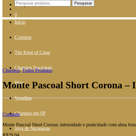
Pesquisar
Pesquisar
Sem produto(s) no carrinho.
por:
0
Início
Comprar
The King of Cigar
Charutos Nacionais
Charutos
,
Todos Produtos
Monte Pascoal Short Corona – 
Blog
Vegafina
Charutos em SP
Compare
Monte Pascoal Short Corona: intensidade e praticidade com alma brasi
Joya de Nicaragua
R$
29,04