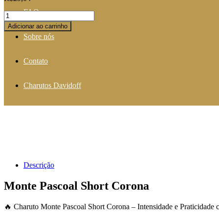
FAQ
Monte
Pascoal
Adicionar ao carrinho
Short
Sobre nós
Corona
-
Intensidade
Contato
Compacta
|
Rei
Charutos Davidoff
do
Charuto
quantity
Descrição
Monte Pascoal Short Corona
🔥 Charuto Monte Pascoal Short Corona – Intensidade e Praticidade 