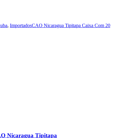
Cuba
,
Importados
CAO Nicaragua Tipitapa Caixa Com 20
O Nicaragua Tipitapa