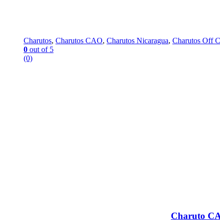
Charutos
,
Charutos CAO
,
Charutos Nicaragua
,
Charutos Off 
0
out of 5
(0)
Charuto CA