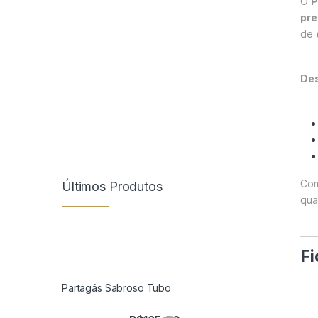
O
P
pr
de
De
Co
Últimos Produtos
qua
Fi
Partagás Sabroso Tubo