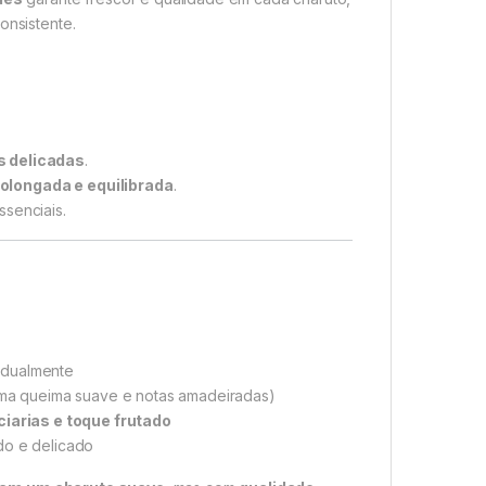
nsistente.
s delicadas
.
olongada e equilibrada
.
ssenciais.
idualmente
ma queima suave e notas amadeiradas)
iarias e toque frutado
do e delicado