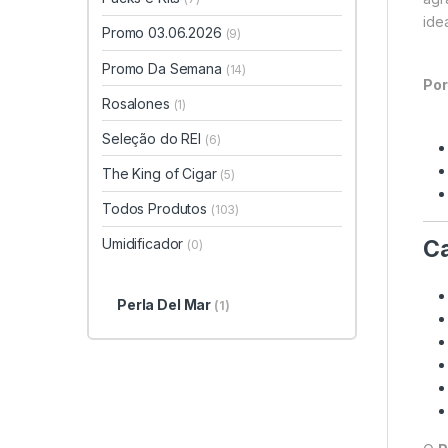
ide
Promo 03.06.2026
(9)
Promo Da Semana
(14)
Por
Rosalones
(1)
Seleção do REI
(6)
The King of Cigar
(5)
Todos Produtos
(103)
Ca
Umidificador
(0)
Perla Del Mar
(1)