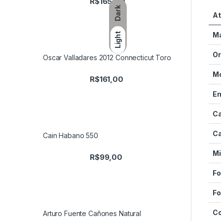
R$
165,00
Dark
At
M
Light
O
Oscar Valladares 2012 Connecticut Toro
M
R$
161,00
E
C
C
Cain Habano 550
Mi
R$
99,00
Fo
F
C
Arturo Fuente Cañones Natural