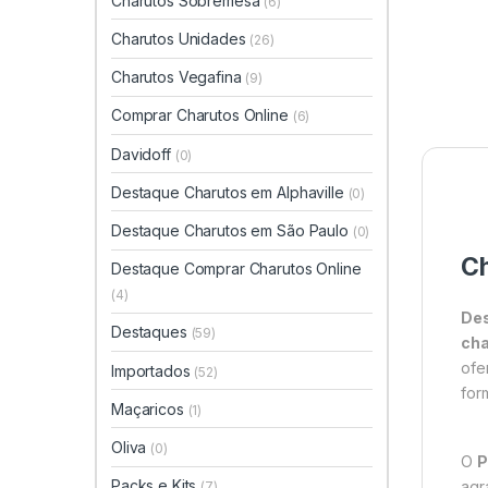
Charutos Sobremesa
(6)
Charutos Unidades
(26)
Charutos Vegafina
(9)
Comprar Charutos Online
(6)
Davidoff
(0)
Destaque Charutos em Alphaville
(0)
Destaque Charutos em São Paulo
(0)
C
Destaque Comprar Charutos Online
(4)
Des
Destaques
(59)
cha
ofe
Importados
(52)
for
Maçaricos
(1)
Oliva
(0)
O
P
Packs e Kits
agr
(7)