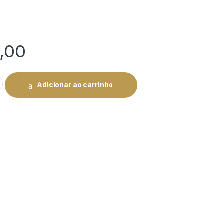
,00
 MAR Robusto Shade mc/25 quantity
Adicionar ao carrinho