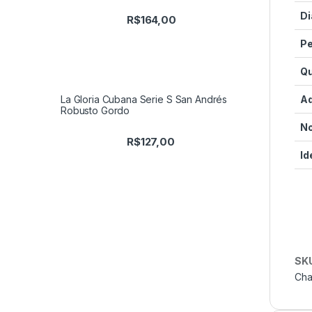
Di
R$
164,00
Pe
Q
Ad
La Gloria Cubana Serie S San Andrés
Robusto Gordo
No
R$
127,00
Id
SK
Cha