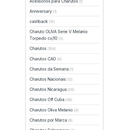
Acessórios para Charutos
(1)
Anniversary
(1)
cashback
(10)
Charuto OLIVA Serie V Melanio
Torpedo cx/10
(0)
Charutos
(164)
Charutos CAO
(6)
Charutos da Semana
(1)
Charutos Nacionais
(12)
Charutos Nicaragua
(29)
Charutos Off Cuba
(48)
Charutos Oliva Melanio
(0)
Charutos por Marca
(8)