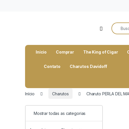
o
conteúdo
Search f
Open
Início
Comprar
The King of Cigar
Contato
Charutos Davidoff
Início
Charutos
Charuto PERLA DEL M
Mostrar todas as categorias