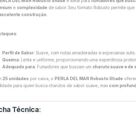
ERLA DEL MAR Robusto Shade
é ideal para
fumadores que busc
emium
e
complexidade
de sabor. Seu formato Robusto permite qu
excelente construção
.
staques
:
Perfil de Sabor
: Suave, com notas amadeiradas e especiarias sutis.
Queima
: Lenta e uniforme, proporcionando uma experiência prolo
Adequado para
: Fumadores que buscam um
charuto suave e de 
m
25 unidades
por caixa, o
PERLA DEL MAR Robusto Shade
ofere
lidade para quem busca charutos de sabor suave, mas
com profundi
cha Técnica
: