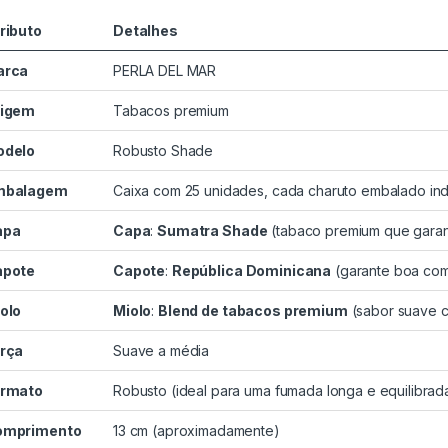
ributo
Detalhes
arca
PERLA DEL MAR
rigem
Tabacos premium
odelo
Robusto Shade
mbalagem
Caixa com 25 unidades, cada charuto embalado ind
apa
Capa
:
Sumatra Shade
(tabaco premium que garan
apote
Capote
:
República Dominicana
(garante boa com
olo
Miolo
:
Blend de tabacos premium
(sabor suave c
rça
Suave a média
ormato
Robusto (ideal para uma fumada longa e equilibrad
omprimento
13 cm (aproximadamente)