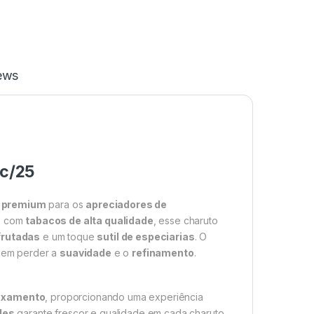
ews
c/25
o
premium
para os
apreciadores de
o com
tabacos de alta qualidade
, esse charuto
frutadas
e um toque
sutil de especiarias
. O
 sem perder a
suavidade
e o
refinamento
.
axamento
, proporcionando uma experiência
des
garante frescor e qualidade em cada charuto,