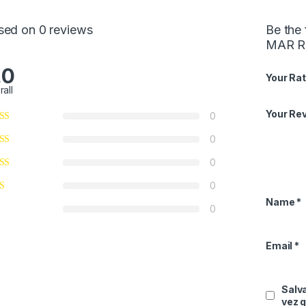
sed on 0 reviews
Be the
MAR R
.0
Your Rat
rall
Your Re
0
0
0
0
Name
*
0
Email
*
Salv
vez 