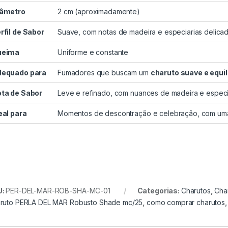
âmetro
2 cm (aproximadamente)
rfil de Sabor
Suave, com notas de madeira e especiarias delica
ueima
Uniforme e constante
equado para
Fumadores que buscam um
charuto suave e equi
ta de Sabor
Leve e refinado, com nuances de madeira e especi
eal para
Momentos de descontração e celebração, com um
U:
PER-DEL-MAR-ROB-SHA-MC-01
Categorias:
Charutos
,
Cha
ruto PERLA DEL MAR Robusto Shade mc/25
,
como comprar charutos