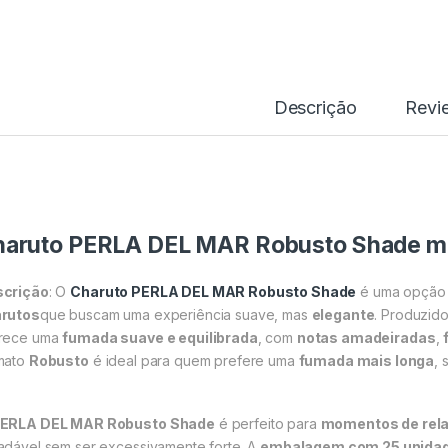
Descrição
Revi
haruto PERLA DEL MAR Robusto Shade m
crição
: O
Charuto PERLA DEL MAR Robusto Shade
é uma opçã
rutos
que buscam uma experiência suave, mas
elegante
. Produzid
rece uma
fumada suave e equilibrada
, com
notas amadeiradas
,
mato
Robusto
é ideal para quem prefere uma
fumada mais longa
,
ERLA DEL MAR Robusto Shade
é perfeito para
momentos de rel
adável sem ser excessivamente forte. A
embalagem com 25 unida