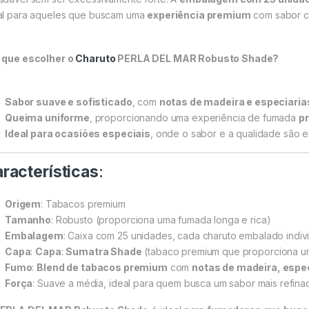
al para aqueles que buscam uma
experiência premium
com sabor co
 que escolher o
Charuto
PERLA DEL MAR Robusto Shade?
Sabor suave e sofisticado
, com
notas de madeira e especiaria
Queima uniforme
, proporcionando uma experiência de fumada
pr
Ideal para ocasiões especiais
, onde o sabor e a qualidade são e
racterísticas
:
Origem
: Tabacos premium
Tamanho
: Robusto (proporciona uma fumada longa e rica)
Embalagem
: Caixa com 25 unidades, cada charuto embalado indiv
Capa
:
Capa
:
Sumatra Shade
(tabaco premium que proporciona u
Fumo
:
Blend de tabacos premium
com
notas de madeira, espec
Força
: Suave a média, ideal para quem busca um sabor mais refina