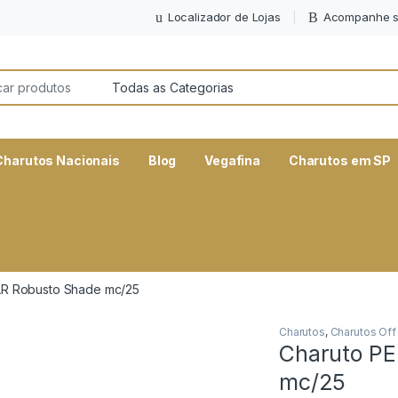
Localizador de Lojas
Acompanhe s
or:
Charutos Nacionais
Blog
Vegafina
Charutos em SP
AR Robusto Shade mc/25
Charutos
,
Charutos Off
Charuto P
mc/25