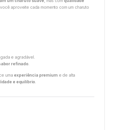
am um charuto suave
, mas com
qualidade
e você aproveite cada momento com um charuto
ngada e agradável.
sabor refinado
.
ce uma
experiência premium
e de alta
dade e equilíbrio
.