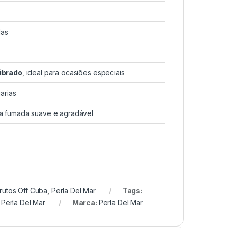
das
librado
, ideal para ocasiões especiais
arias
a fumada suave e agradável
rutos Off Cuba
,
Perla Del Mar
Tags:
,
Perla Del Mar
Marca:
Perla Del Mar