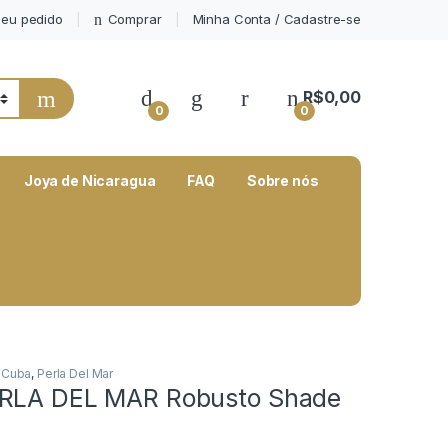
eu pedido
Comprar
Minha Conta / Cadastre-se
My Account
R$
0,00
0
0
Joya de Nicaragua
FAQ
Sobre nós
 Cuba
,
Perla Del Mar
ERLA DEL MAR Robusto Shade