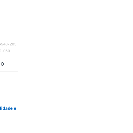
06540-205
49-060
ão
lidade e