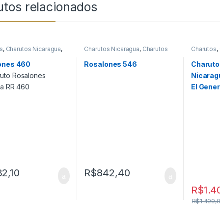
utos relacionados
s
,
Charutos Nicaragua
,
Charutos Nicaragua
,
Charutos
Charutos
,
s Off Cuba
Off Cuba
Charutos 
Produtos
ones 460
Rosalones 546
Charuto
Nicarag
El Gener
2,10
R$
842,40
R$
1.4
R$
1.499,