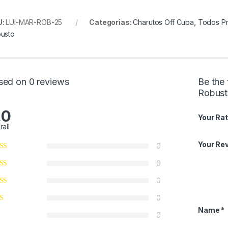
U:
LUI-MAR-ROB-25
Categorias:
Charutos Off Cuba
,
Todos P
usto
sed on 0 reviews
Be the 
Robust
.0
Your Rat
rall
Your Re
0
0
0
0
Name
*
0