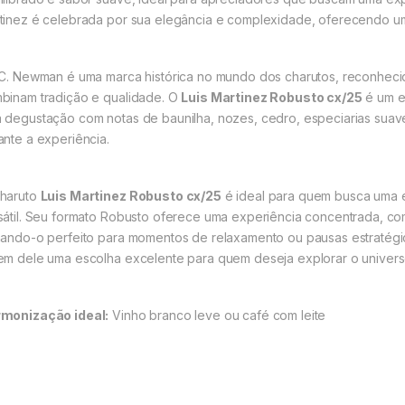
tinez é celebrada por sua elegância e complexidade, oferecendo uma
.C. Newman é uma marca histórica no mundo dos charutos, reconheci
binam tradição e qualidade. O
Luis Martinez Robusto cx/25
é um e
 degustação com notas de baunilha, nozes, cedro, especiarias suave
ante a experiência.
haruto
Luis Martinez Robusto cx/25
é ideal para quem busca uma e
sátil. Seu formato Robusto oferece uma experiência concentrada, c
nando-o perfeito para momentos de relaxamento ou pausas estratégi
em dele uma escolha excelente para quem deseja explorar o universo
monização ideal:
Vinho branco leve ou café com leite