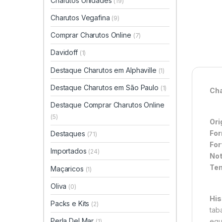
Charutos Unidades
(19)
Charutos Vegafina
(9)
Comprar Charutos Online
(7)
Davidoff
(1)
Destaque Charutos em Alphaville
(1)
Destaque Charutos em São Paulo
(1)
Cha
Destaque Comprar Charutos Online
(5)
Ori
For
Destaques
(71)
For
Importados
(24)
Not
Tem
Maçaricos
(1)
Oliva
(0)
His
Packs e Kits
(2)
tab
Perla Del Mar
equ
(1)