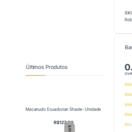
SK
Rob
Ba
0
Últimos Produtos
ove
Macanudo Ecuadorian Shade- Unidade
R$
127,50
Dark