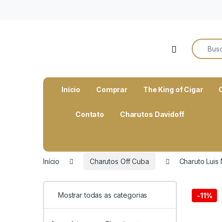
o
conteúdo
Search f
Open
Início
Comprar
The King of Cigar
Contato
Charutos Davidoff
Início
Charutos Off Cuba
Charuto Luis
Mostrar todas as categorias
-
11%