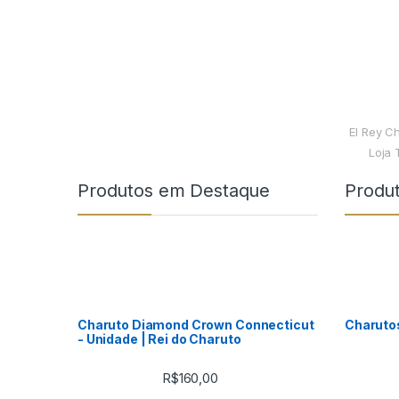
El Rey C
Loja 
Produtos em Destaque
Produ
Charuto Diamond Crown Connecticut
Charuto
- Unidade | Rei do Charuto
R$
160,00