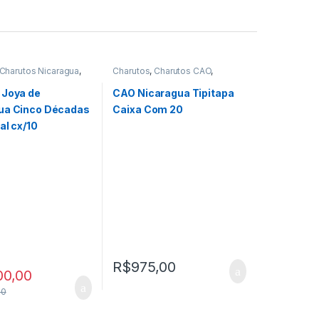
Charutos Nicaragua
,
Charutos
,
Charutos CAO
,
Off Cuba
,
Todos
Charutos Nicaragua
,
Charutos
Off Cuba
,
Importados
 Joya de
CAO Nicaragua Tipitapa
ua Cinco Décadas
Caixa Com 20
al cx/10
R$
975,00
00,00
00