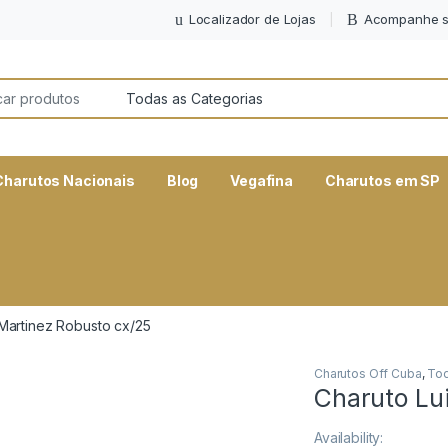
Localizador de Lojas
Acompanhe s
or:
Charutos Nacionais
Blog
Vegafina
Charutos em SP
 Martinez Robusto cx/25
Charutos Off Cuba
,
Tod
Charuto Lu
Availability: