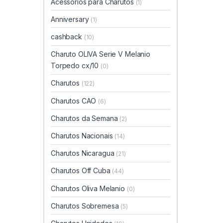
Acessórios para Charutos
(1)
Anniversary
(1)
cashback
(10)
Charuto OLIVA Serie V Melanio
Torpedo cx/10
(0)
Charutos
(122)
Charutos CAO
(6)
Charutos da Semana
(2)
Charutos Nacionais
(14)
Charutos Nicaragua
(21)
Charutos Off Cuba
(44)
Charutos Oliva Melanio
(0)
Charutos Sobremesa
(5)