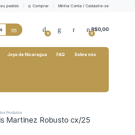
eu pedido
Comprar
Minha Conta / Cadastre-se
My Account
R$
0,00
0
0
Joya de Nicaragua
FAQ
Sobre nós
os Produtos
is Martinez Robusto cx/25