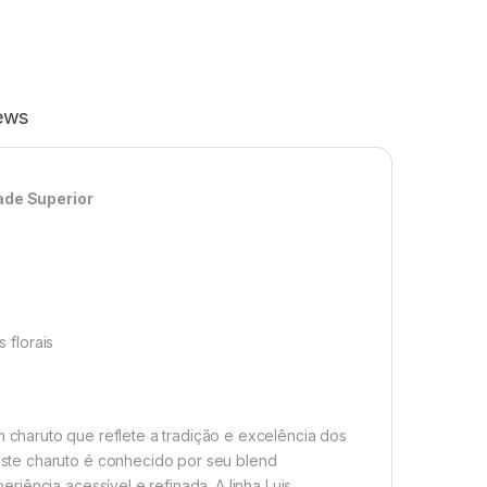
ews
ade Superior
 florais
 charuto que reflete a tradição e excelência dos
ste charuto é conhecido por seu blend
iência acessível e refinada. A linha Luis