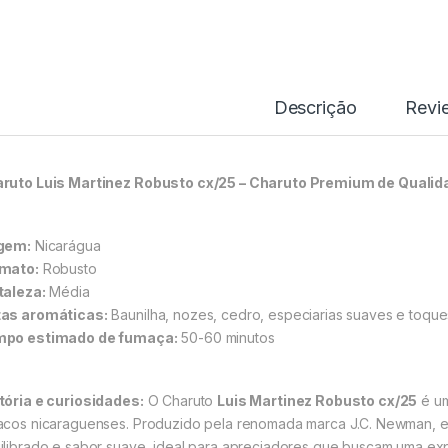
Descrição
Revi
ruto Luis Martinez Robusto cx/25 – Charuto Premium de Qualid
gem:
Nicarágua
mato:
Robusto
taleza:
Média
as aromáticas:
Baunilha, nozes, cedro, especiarias suaves e toques
po estimado de fumaça:
50-60 minutos
tória e curiosidades:
O Charuto
Luis Martinez Robusto cx/25
é um
acos nicaraguenses. Produzido pela renomada marca J.C. Newman, e
ilibrado e sabor suave, ideal para apreciadores que buscam uma exper