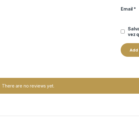
Email
*
Salv
vez 
There are no reviews yet.