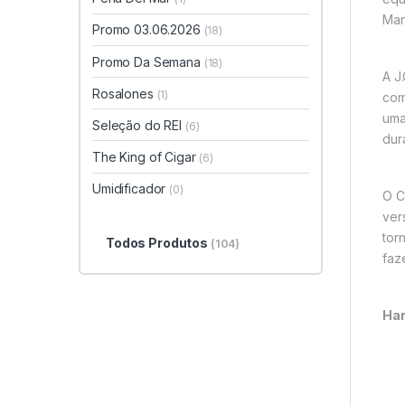
Mar
Promo 03.06.2026
(18)
Promo Da Semana
(18)
A J
Rosalones
(1)
com
uma
Seleção do REI
(6)
dur
The King of Cigar
(6)
Umidificador
(0)
O C
ver
tor
Todos Produtos
(104)
faz
Har