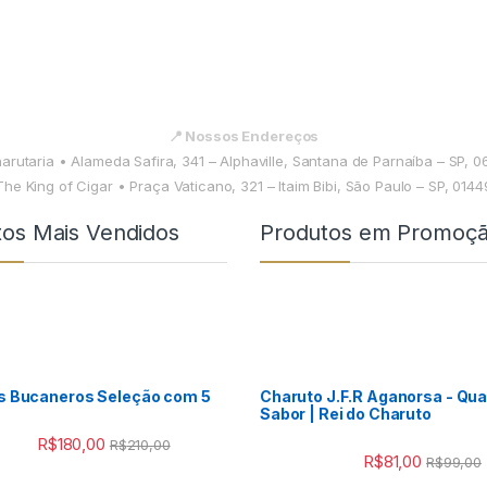
📍 Nossos Endereços
harutaria • Alameda Safira, 341 – Alphaville, Santana de Parnaíba – SP, 
The King of Cigar • Praça Vaticano, 321 – Itaim Bibi, São Paulo – SP, 014
tos Mais Vendidos
Produtos em Promoç
s Bucaneros Seleção com 5
Charuto J.F.R Aganorsa - Qua
Sabor | Rei do Charuto
R$
180,00
R$
210,00
R$
81,00
R$
99,00