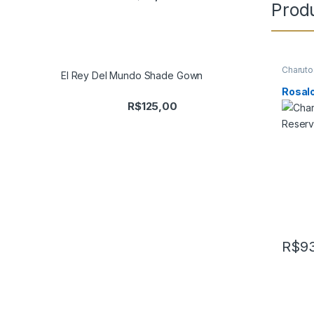
Prod
Charuto
El Rey Del Mundo Shade Gown
Charuto
Rosal
R$
125,00
R$
93