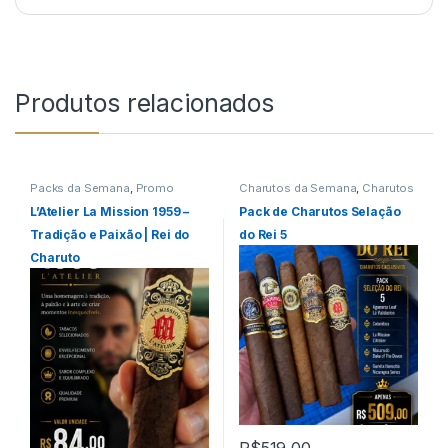
Produtos relacionados
Packs da Semana
,
Promo
Charutos da Semana
,
Charutos
03.06.2026
Nicaragua
,
Packs da Semana
,
Primeira Página
L’Atelier La Mission 1959 –
Pack de Charutos Selação
Tradição e Paixão | Rei do
do Rei 5
Charuto
R$
519,00