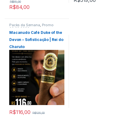
R$
95,00
R$
84,00
Packs da Semana
,
Promo
03.06.2026
Macanudo Café Duke of the
Devon – Sofisticação | Rei do
Charuto
R$
116,00
R$
125,00