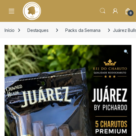
o
conteúdo
Open
0
Início
Destaques
Packs da Semana
Juárez Bull