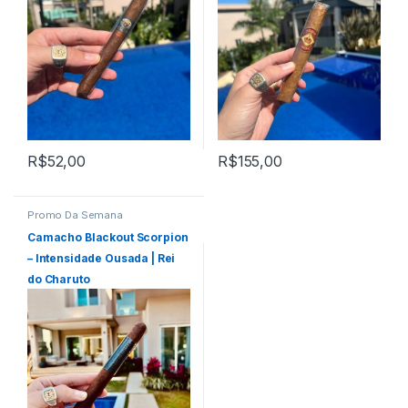
R$
52,00
R$
155,00
Promo Da Semana
Camacho Blackout Scorpion
– Intensidade Ousada | Rei
do Charuto