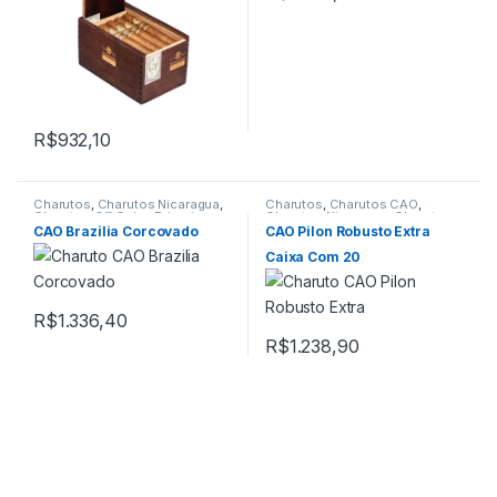
R$
932,10
Charutos
,
Charutos Nicaragua
,
Charutos
,
Charutos CAO
,
Charutos Off Cuba
,
Primeira
Charutos Nicaragua
,
Charutos
Página
Off Cuba
,
Todos Produtos
CAO Brazilia Corcovado
CAO Pilon Robusto Extra
Caixa Com 20
R$
1.336,40
R$
1.238,90