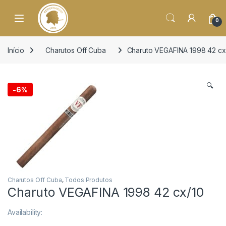
o
conteúdo
Open
0
Início
Charutos Off Cuba
Charuto VEGAFINA 1998 42 cx
🔍
-
6%
Charutos Off Cuba
,
Todos Produtos
Charuto VEGAFINA 1998 42 cx/10
Availability: