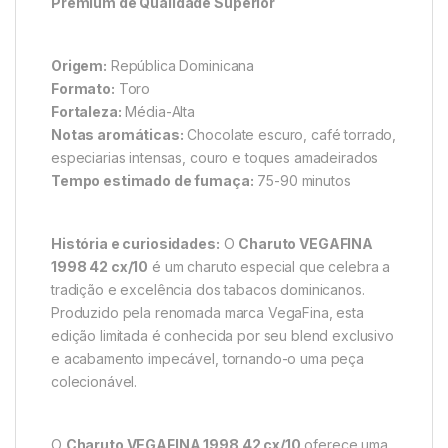
Premium de Qualidade Superior
Origem:
República Dominicana
Formato:
Toro
Fortaleza:
Média-Alta
Notas aromáticas:
Chocolate escuro, café torrado,
especiarias intensas, couro e toques amadeirados
Tempo estimado de fumaça:
75-90 minutos
História e curiosidades:
O
Charuto VEGAFINA
1998 42 cx/10
é um charuto especial que celebra a
tradição e excelência dos tabacos dominicanos.
Produzido pela renomada marca VegaFina, esta
edição limitada é conhecida por seu blend exclusivo
e acabamento impecável, tornando-o uma peça
colecionável.
O
Charuto VEGAFINA 1998 42 cx/10
oferece uma