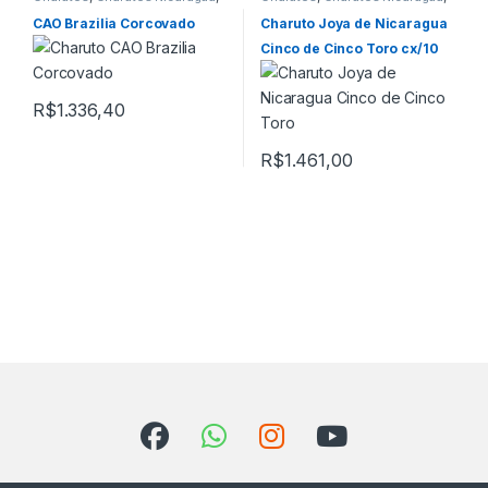
Charutos Off Cuba
,
Primeira
Charutos Off Cuba
,
Todos
Página
Produtos
CAO Brazilia Corcovado
Charuto Joya de Nicaragua
Cinco de Cinco Toro cx/10
R$
1.336,40
R$
1.461,00