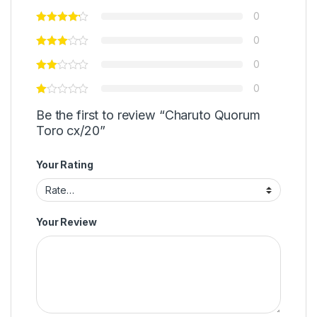
0
0
0
0
Be the first to review “Charuto Quorum
Toro cx/20”
Your Rating
Your Review