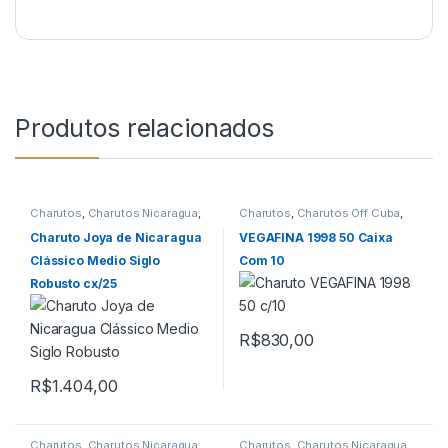
Produtos relacionados
Charutos
,
Charutos Nicaragua
,
Charutos
,
Charutos Off Cuba
,
Charutos Off Cuba
,
Todos
Charutos Vegafina
,
Primeira
Produtos
Página
Charuto Joya de Nicaragua
VEGAFINA 1998 50 Caixa
Clássico Medio Siglo
Com 10
Robusto cx/25
R$
830,00
R$
1.404,00
Charutos
,
Charutos Nicaragua
,
Charutos
,
Charutos Nicaragua
,