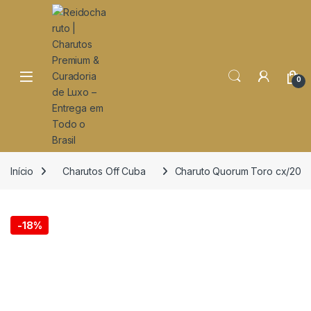
o
conteúdo
Open
0
Início
Charutos Off Cuba
Charuto Quorum Toro cx/20
-
18%