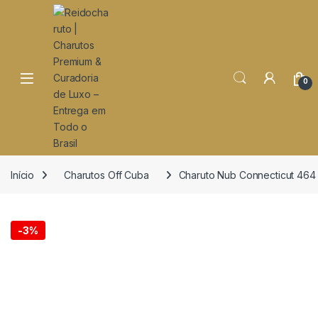
o
conteúdo
Open
0
Início
Charutos Off Cuba
Charuto Nub Connecticut 464
-
3%