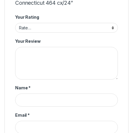
Connecticut 464 cx/24”
Your Rating
Your Review
Name
*
Email
*