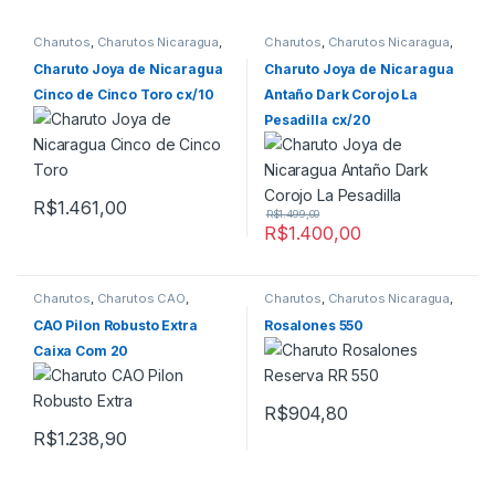
Charutos
,
Charutos Nicaragua
,
Charutos
,
Charutos Nicaragua
,
Charutos Off Cuba
,
Todos
Charutos Off Cuba
,
Todos
Produtos
Produtos
Charuto Joya de Nicaragua
Charuto Joya de Nicaragua
Cinco de Cinco Toro cx/10
Antaño Dark Corojo La
Pesadilla cx/20
R$
1.461,00
R$
1.499,00
R$
1.400,00
Charutos
,
Charutos CAO
,
Charutos
,
Charutos Nicaragua
,
Charutos Nicaragua
,
Charutos
Charutos Off Cuba
,
Todos
Off Cuba
,
Todos Produtos
Produtos
CAO Pilon Robusto Extra
Rosalones 550
Caixa Com 20
R$
904,80
R$
1.238,90