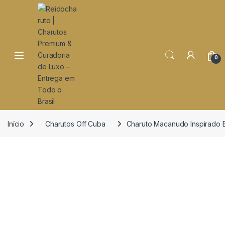
o
conteúdo
Open
0
Início
Charutos Off Cuba
Charuto Macanudo Inspirado 