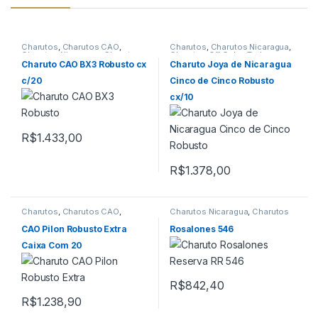
Charutos
,
Charutos CAO
,
Charutos
,
Charutos Nicaragua
,
Charutos Nicaragua
,
Charutos
Charutos Off Cuba
,
Todos
Off Cuba
Produtos
Charuto CAO BX3 Robusto cx
Charuto Joya de Nicaragua
c/20
Cinco de Cinco Robusto
cx/10
R$
1.433,00
R$
1.378,00
Charutos
,
Charutos CAO
,
Charutos Nicaragua
,
Charutos
Charutos Nicaragua
,
Charutos
Off Cuba
Off Cuba
,
Todos Produtos
CAO Pilon Robusto Extra
Rosalones 546
Caixa Com 20
R$
842,40
R$
1.238,90